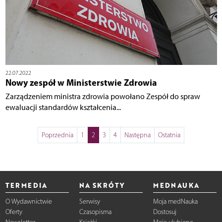
22.07.2022
Nowy zespół w Ministerstwie Zdrowia
Zarządzeniem ministra zdrowia powołano Zespół do spraw
ewaluacji standardów kształcenia...
Poprzednia
1
2
3
4
Następna
Ostatnia
TERMEDIA
NA SKRÓTY
MEDNAUKA
O Wydawnictwie
Serwisy
Moja medNauka
Oferty
Czasopisma
Dostosuj