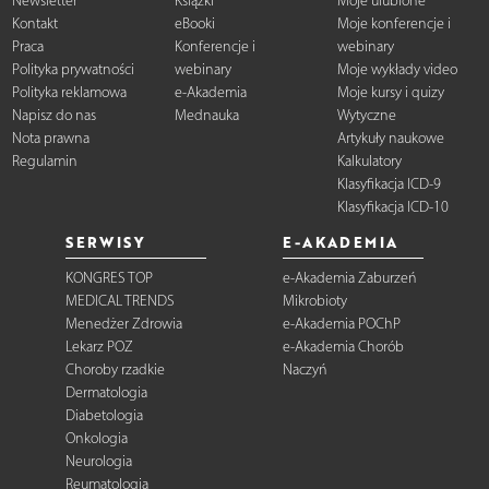
Newsletter
Książki
Moje ulubione
Kontakt
eBooki
Moje konferencje i
Praca
Konferencje i
webinary
Polityka prywatności
webinary
Moje wykłady video
Polityka reklamowa
e-Akademia
Moje kursy i quizy
Napisz do nas
Mednauka
Wytyczne
Nota prawna
Artykuły naukowe
Regulamin
Kalkulatory
Klasyfikacja ICD-9
Klasyfikacja ICD-10
SERWISY
E-AKADEMIA
KONGRES TOP
e-Akademia Zaburzeń
MEDICAL TRENDS
Mikrobioty
Menedżer Zdrowia
e-Akademia POChP
Lekarz POZ
e-Akademia Chorób
Choroby rzadkie
Naczyń
Dermatologia
Diabetologia
Onkologia
Neurologia
Reumatologia