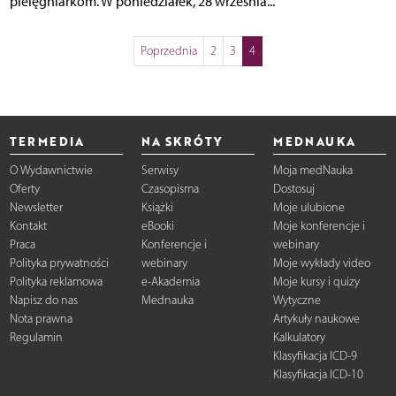
pielęgniarkom. W poniedziałek, 28 września...
Poprzednia
2
3
4
TERMEDIA
NA SKRÓTY
MEDNAUKA
O Wydawnictwie
Serwisy
Moja medNauka
Oferty
Czasopisma
Dostosuj
Newsletter
Książki
Moje ulubione
Kontakt
eBooki
Moje konferencje i
Praca
Konferencje i
webinary
Polityka prywatności
webinary
Moje wykłady video
Polityka reklamowa
e-Akademia
Moje kursy i quizy
Napisz do nas
Mednauka
Wytyczne
Nota prawna
Artykuły naukowe
Regulamin
Kalkulatory
Klasyfikacja ICD-9
Klasyfikacja ICD-10