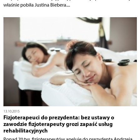
właśnie pobiła Justina Biebera....
13.10.2015
Fizjoterapeuci do prezydenta: bez ustawy o
zawodzie fizjoterapeuty grozi zapaść usług
rehabilitacyjnych
Ponad 70 tys. fizjoterapeutów apeluje do prezydenta Andrzeja