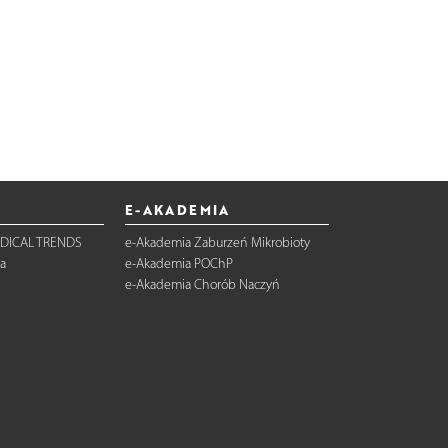
E-AKADEMIA
DICAL TRENDS
e-Akademia Zaburzeń Mikrobioty
a
e-Akademia POChP
e-Akademia Chorób Naczyń