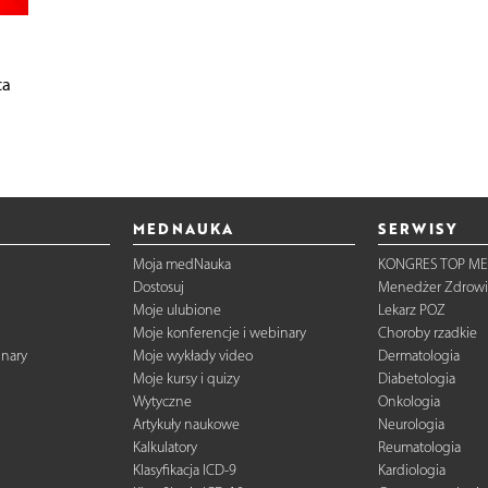
ca
MEDNAUKA
SERWISY
Moja medNauka
KONGRES TOP ME
Dostosuj
Menedżer Zdrowi
Moje ulubione
Lekarz POZ
Moje konferencje i webinary
Choroby rzadkie
inary
Moje wykłady video
Dermatologia
Moje kursy i quizy
Diabetologia
Wytyczne
Onkologia
Artykuły naukowe
Neurologia
Kalkulatory
Reumatologia
Klasyfikacja ICD-9
Kardiologia