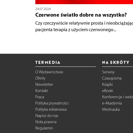
24.07.2024
Czerwone światło dobre na wszystko?
Czy rzeczywiście relatywnie prosta i nieobciążają
pacjenta terapia z użyciem czerwonego...
TERMEDIA
NA SKRÓTY
O Wydawnictwie
Serwisy
Oferty
Czasopisma
Newsletter
Książki
Kontakt
eBooki
Praca
Konferencje i web
Polityka prywatności
e-Akademia
Polityka reklamowa
Mednauka
Napisz do nas
Nota prawna
Regulamin