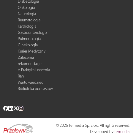
Diabetologia
Onkologia
Neurologia
Reumatologia
Kardiologia
Gastroenterologia
Pulmonologia
Ginekologia
Kurier Medyczny
Zalecenia i
rekomendacje
e-Praktyka Leczenia
Ran
Warto wiedzieć
Biblioteka podcastów
© 2026 Termedia Sp. z o.o. All rights reserved.
Developed by
Termedia
.