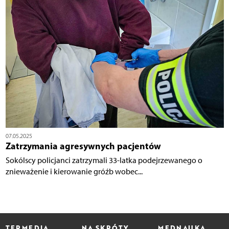
07.05.2025
Zatrzymania agresywnych pacjentów
Sokólscy policjanci zatrzymali 33-latka podejrzewanego o
znieważenie i kierowanie gróźb wobec...
TERMEDIA
NA SKRÓTY
MEDNAUKA