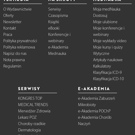
O Wydawnictwie
Serwisy
Moja medNauka
Oferty
Czasopisma
Dostosuj
Newsletter
Książki
Moje ulubione
Kontakt
eBooki
Moje konferencje i
Praca
Konferencje i
webinary
Polityka prywatności
webinary
Moje wykłady video
Polityka reklamowa
e-Akademia
Moje kursy i quizy
Napisz do nas
Mednauka
Wytyczne
Nota prawna
Artykuły naukowe
Regulamin
Kalkulatory
Klasyfikacja ICD-9
Klasyfikacja ICD-10
SERWISY
E-AKADEMIA
KONGRES TOP
e-Akademia Zaburzeń
MEDICAL TRENDS
Mikrobioty
Menedżer Zdrowia
e-Akademia POChP
Lekarz POZ
e-Akademia Chorób
Choroby rzadkie
Naczyń
Dermatologia