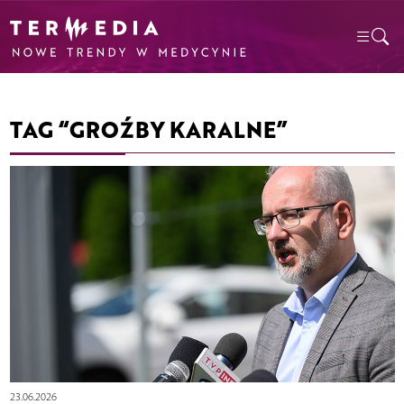
TAG “GROŹBY KARALNE”
23.06.2026