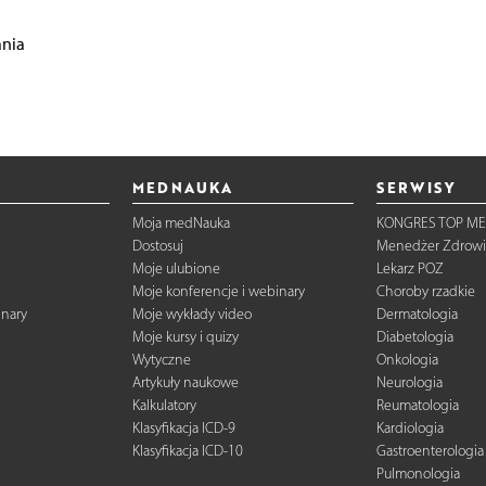
ania
MEDNAUKA
SERWISY
Moja medNauka
KONGRES TOP ME
Dostosuj
Menedżer Zdrowi
Moje ulubione
Lekarz POZ
Moje konferencje i webinary
Choroby rzadkie
inary
Moje wykłady video
Dermatologia
Moje kursy i quizy
Diabetologia
Wytyczne
Onkologia
Artykuły naukowe
Neurologia
Kalkulatory
Reumatologia
Klasyfikacja ICD-9
Kardiologia
Klasyfikacja ICD-10
Gastroenterologia
Pulmonologia