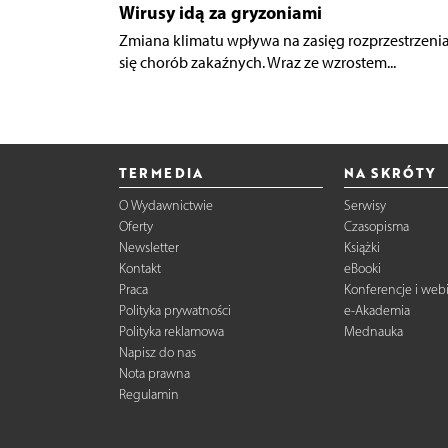
Wirusy idą za gryzoniami
Zmiana klimatu wpływa na zasięg rozprzestrzeni
się chorób zakaźnych. Wraz ze wzrostem...
TERMEDIA
NA SKRÓTY
O Wydawnictwie
Serwisy
Oferty
Czasopisma
Newsletter
Książki
Kontakt
eBooki
Praca
Konferencje i web
Polityka prywatności
e-Akademia
Polityka reklamowa
Mednauka
Napisz do nas
Nota prawna
Regulamin