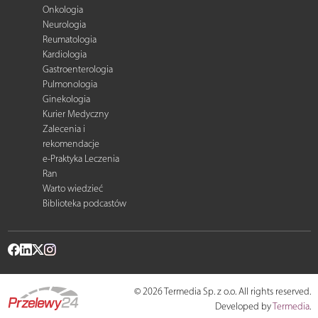
Onkologia
Neurologia
Reumatologia
Kardiologia
Gastroenterologia
Pulmonologia
Ginekologia
Kurier Medyczny
Zalecenia i
rekomendacje
e-Praktyka Leczenia
Ran
Warto wiedzieć
Biblioteka podcastów
© 2026 Termedia Sp. z o.o. All rights reserved.
Developed by
Termedia
.