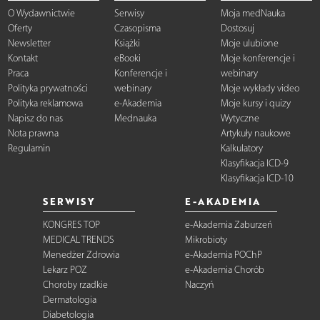
O Wydawnictwie
Serwisy
Moja medNauka
Oferty
Czasopisma
Dostosuj
Newsletter
Książki
Moje ulubione
Kontakt
eBooki
Moje konferencje i
Praca
Konferencje i
webinary
Polityka prywatności
webinary
Moje wykłady video
Polityka reklamowa
e-Akademia
Moje kursy i quizy
Napisz do nas
Mednauka
Wytyczne
Nota prawna
Artykuły naukowe
Regulamin
Kalkulatory
Klasyfikacja ICD-9
Klasyfikacja ICD-10
SERWISY
E-AKADEMIA
KONGRES TOP
e-Akademia Zaburzeń
MEDICAL TRENDS
Mikrobioty
Menedżer Zdrowia
e-Akademia POChP
Lekarz POZ
e-Akademia Chorób
Choroby rzadkie
Naczyń
Dermatologia
Diabetologia