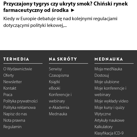
Przyczajony tygrys czy ukryty smok? Chiński rynek
farmaceutyczny od środka ►
Kiedy w Europie debatuje się nad kolejnymi regulacjami
dotyczącymi polityki lekowej,...
TERMEDIA
NA SKRÓTY
MEDNAUKA
O Wydawnictwie
Serwisy
Moja medNauka
Oferty
Czasopisma
Dostosuj
Newsletter
Książki
Moje ulubione
Kontakt
eBooki
Moje konferencje i
Praca
Konferencje i
webinary
Polityka prywatności
webinary
Moje wykłady video
Polityka reklamowa
e-Akademia
Moje kursy i quizy
Napisz do nas
Mednauka
Wytyczne
Nota prawna
Artykuły naukowe
Regulamin
Kalkulatory
Klasyfikacja ICD-9