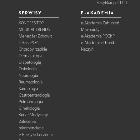
Klasyfikacja ICD-10
SERWISY
E-AKADEMIA
KONGRES TOP
e-Akademia Zaburzeń
MEDICAL TRENDS
Mikrobioty
Menedżer Zdrowia
e-Akademia POChP
Lekarz POZ
e-Akademia Chorób
Choroby rzadkie
Naczyń
Dermatologia
Diabetologia
Onkologia
Neurologia
Reumatologia
Kardiologia
Gastroenterologia
Pulmonologia
Ginekologia
Kurier Medyczny
Zalecenia i
rekomendacje
e-Praktyka Leczenia