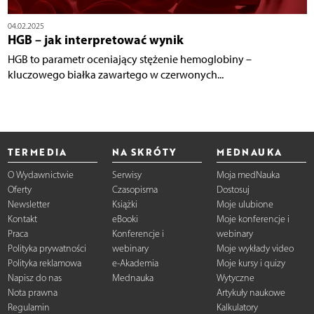
04.02.2025
HGB – jak interpretować wynik
HGB to parametr oceniający stężenie hemoglobiny –
kluczowego białka zawartego w czerwonych...
TERMEDIA
NA SKRÓTY
MEDNAUKA
O Wydawnictwie
Serwisy
Moja medNauka
Oferty
Czasopisma
Dostosuj
Newsletter
Książki
Moje ulubione
Kontakt
eBooki
Moje konferencje i
Praca
Konferencje i
webinary
Polityka prywatności
webinary
Moje wykłady video
Polityka reklamowa
e-Akademia
Moje kursy i quizy
Napisz do nas
Mednauka
Wytyczne
Nota prawna
Artykuły naukowe
Regulamin
Kalkulatory