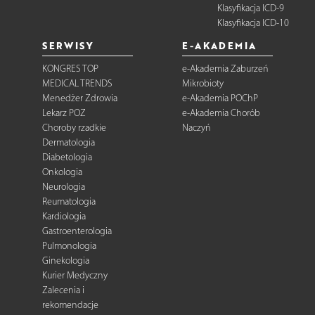
Klasyfikacja ICD-9
Klasyfikacja ICD-10
SERWISY
E-AKADEMIA
KONGRES TOP
e-Akademia Zaburzeń
MEDICAL TRENDS
Mikrobioty
Menedżer Zdrowia
e-Akademia POChP
Lekarz POZ
e-Akademia Chorób
Choroby rzadkie
Naczyń
Dermatologia
Diabetologia
Onkologia
Neurologia
Reumatologia
Kardiologia
Gastroenterologia
Pulmonologia
Ginekologia
Kurier Medyczny
Zalecenia i
rekomendacje