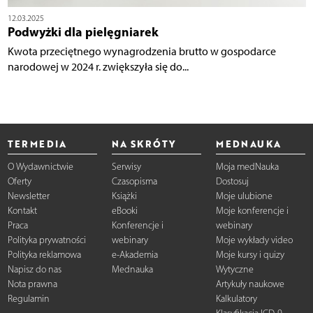
12.03.2025
Podwyżki dla pielęgniarek
Kwota przeciętnego wynagrodzenia brutto w gospodarce
narodowej w 2024 r. zwiększyła się do...
TERMEDIA
NA SKRÓTY
MEDNAUKA
O Wydawnictwie
Serwisy
Moja medNauka
Oferty
Czasopisma
Dostosuj
Newsletter
Książki
Moje ulubione
Kontakt
eBooki
Moje konferencje i
Praca
Konferencje i
webinary
Polityka prywatności
webinary
Moje wykłady video
Polityka reklamowa
e-Akademia
Moje kursy i quizy
Napisz do nas
Mednauka
Wytyczne
Nota prawna
Artykuły naukowe
Regulamin
Kalkulatory