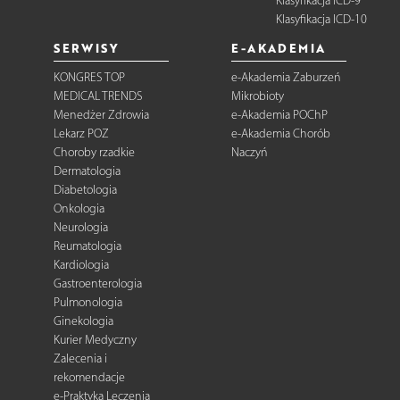
Klasyfikacja ICD-9
Klasyfikacja ICD-10
SERWISY
E-AKADEMIA
KONGRES TOP
e-Akademia Zaburzeń
MEDICAL TRENDS
Mikrobioty
Menedżer Zdrowia
e-Akademia POChP
Lekarz POZ
e-Akademia Chorób
Choroby rzadkie
Naczyń
Dermatologia
Diabetologia
Onkologia
Neurologia
Reumatologia
Kardiologia
Gastroenterologia
Pulmonologia
Ginekologia
Kurier Medyczny
Zalecenia i
rekomendacje
e-Praktyka Leczenia