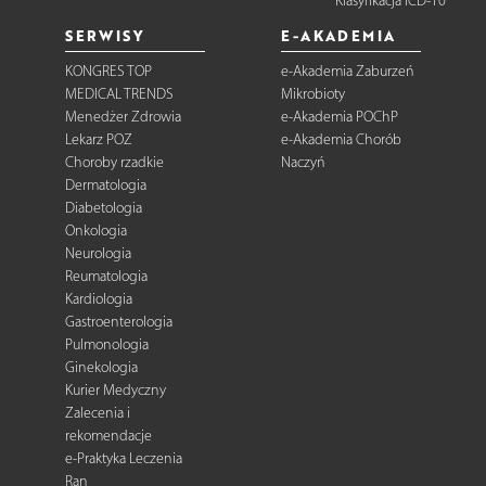
Klasyfikacja ICD-10
SERWISY
E-AKADEMIA
KONGRES TOP
e-Akademia Zaburzeń
MEDICAL TRENDS
Mikrobioty
Menedżer Zdrowia
e-Akademia POChP
Lekarz POZ
e-Akademia Chorób
Choroby rzadkie
Naczyń
Dermatologia
Diabetologia
Onkologia
Neurologia
Reumatologia
Kardiologia
Gastroenterologia
Pulmonologia
Ginekologia
Kurier Medyczny
Zalecenia i
rekomendacje
e-Praktyka Leczenia
Ran