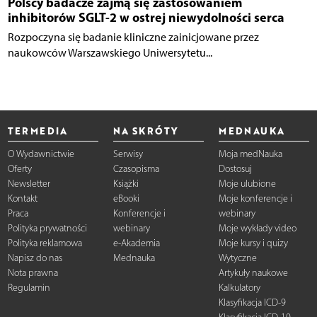
Polscy badacze zajmą się zastosowaniem
inhibitorów SGLT-2 w ostrej niewydolności serca
Rozpoczyna się badanie kliniczne zainicjowane przez
naukowców Warszawskiego Uniwersytetu...
TERMEDIA
NA SKRÓTY
MEDNAUKA
O Wydawnictwie
Serwisy
Moja medNauka
Oferty
Czasopisma
Dostosuj
Newsletter
Książki
Moje ulubione
Kontakt
eBooki
Moje konferencje i
Praca
Konferencje i
webinary
Polityka prywatności
webinary
Moje wykłady video
Polityka reklamowa
e-Akademia
Moje kursy i quizy
Napisz do nas
Mednauka
Wytyczne
Nota prawna
Artykuły naukowe
Regulamin
Kalkulatory
Klasyfikacja ICD-9