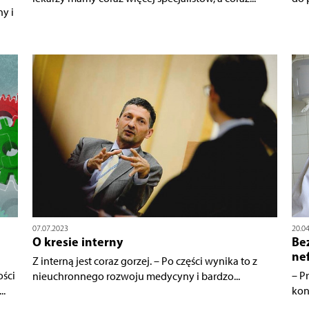
ny i
07.07.2023
20.0
O kresie interny
Be
nef
Z interną jest coraz gorzej. – Po części wynika to z
ości
– P
nieuchronnego rozwoju medycyny i bardzo...
..
kon