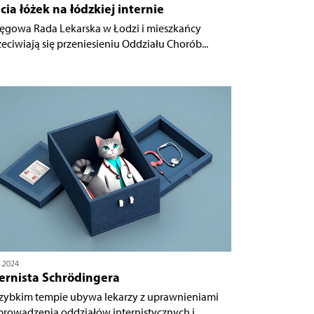
cia łóżek na łódzkiej internie
ęgowa Rada Lekarska w Łodzi i mieszkańcy
zeciwiają się przeniesieniu Oddziału Chorób...
5.2024
ternista Schrödingera
zybkim tempie ubywa lekarzy z uprawnieniami
prowadzenia oddziałów internistycznych i...