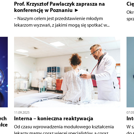
Prof. Krzysztof Pawlaczyk zaprasza na
Cię
konferencję w Poznaniu ►
Okr
– Naszym celem jest przedstawienie młodym
spr
lekarzom wyzwań, z jakimi mogą się spotkać w...
11.09.2025
07.0
ych
Interna – konieczna reaktywacja
In
łce
Od czasu wprowadzenia modułowego kształcenia
W s
lekarzy mamy coraz więcej specjalistów, a coraz...
do 