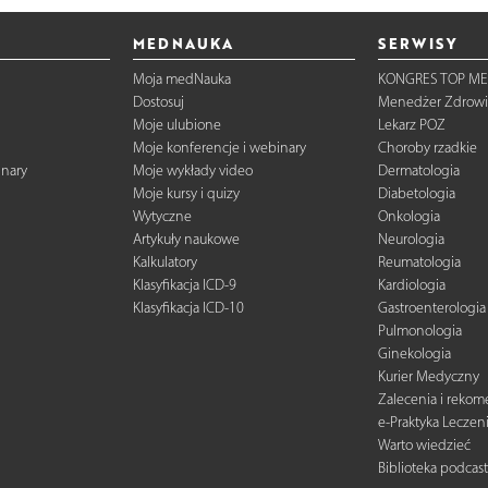
MEDNAUKA
SERWISY
Moja medNauka
KONGRES TOP ME
Dostosuj
Menedżer Zdrowi
Moje ulubione
Lekarz POZ
Moje konferencje i webinary
Choroby rzadkie
inary
Moje wykłady video
Dermatologia
Moje kursy i quizy
Diabetologia
Wytyczne
Onkologia
Artykuły naukowe
Neurologia
Kalkulatory
Reumatologia
Klasyfikacja ICD-9
Kardiologia
Klasyfikacja ICD-10
Gastroenterologia
Pulmonologia
Ginekologia
Kurier Medyczny
Zalecenia i reko
e-Praktyka Leczen
Warto wiedzieć
Biblioteka podcas