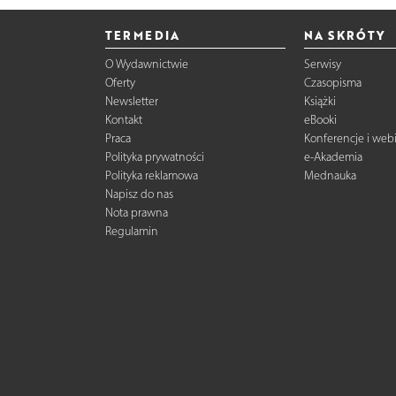
TERMEDIA
NA SKRÓTY
O Wydawnictwie
Serwisy
Oferty
Czasopisma
Newsletter
Książki
Kontakt
eBooki
Praca
Konferencje i web
Polityka prywatności
e-Akademia
Polityka reklamowa
Mednauka
Napisz do nas
Nota prawna
Regulamin