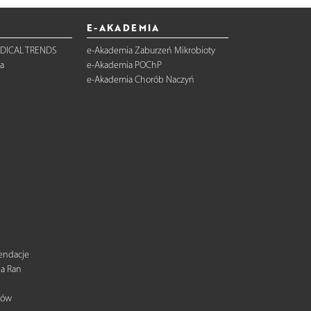
E-AKADEMIA
DICAL TRENDS
e-Akademia Zaburzeń Mikrobioty
a
e-Akademia POChP
e-Akademia Chorób Naczyń
mendacje
ia Ran
tów