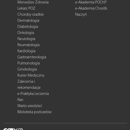
Menedżer Zdrowia
e-Akademia POChP
Lekarz POZ
e-Akademia Chorób
Choroby rzadkie
Naczyń
Dermatologia
Diabetologia
Onkologia
Neurologia
Reumatologia
Kardiologia
Gastroenterologia
Pulmonologia
Ginekologia
Kurier Medyczny
Zalecenia i
rekomendacje
e-Praktyka Leczenia
Ran
Warto wiedzieć
Biblioteka podcastów