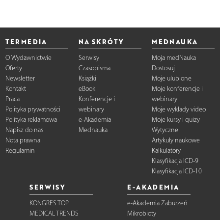
TERMEDIA
NA SKRÓTY
MEDNAUKA
O Wydawnictwie
Serwisy
Moja medNauka
Oferty
Czasopisma
Dostosuj
Newsletter
Książki
Moje ulubione
Kontakt
eBooki
Moje konferencje i
Praca
Konferencje i
webinary
Polityka prywatności
webinary
Moje wykłady video
Polityka reklamowa
e-Akademia
Moje kursy i quizy
Napisz do nas
Mednauka
Wytyczne
Nota prawna
Artykuły naukowe
Regulamin
Kalkulatory
Klasyfikacja ICD-9
Klasyfikacja ICD-10
SERWISY
E-AKADEMIA
KONGRES TOP
e-Akademia Zaburzeń
MEDICAL TRENDS
Mikrobioty