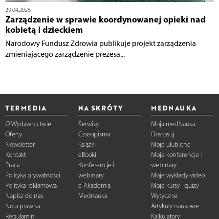
29.04.2026
Zarządzenie w sprawie koordynowanej opieki nad
kobietą i dzieckiem
Narodowy Fundusz Zdrowia publikuje projekt zarządzenia
zmieniającego zarządzenie prezesa...
TERMEDIA
NA SKRÓTY
MEDNAUKA
O Wydawnictwie
Serwisy
Moja medNauka
Oferty
Czasopisma
Dostosuj
Newsletter
Książki
Moje ulubione
Kontakt
eBooki
Moje konferencje i
Praca
Konferencje i
webinary
Polityka prywatności
webinary
Moje wykłady video
Polityka reklamowa
e-Akademia
Moje kursy i quizy
Napisz do nas
Mednauka
Wytyczne
Nota prawna
Artykuły naukowe
Regulamin
Kalkulatory