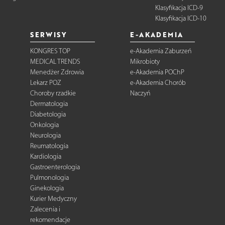
Klasyfikacja ICD-9
Klasyfikacja ICD-10
SERWISY
E-AKADEMIA
KONGRES TOP
e-Akademia Zaburzeń
MEDICAL TRENDS
Mikrobioty
Menedżer Zdrowia
e-Akademia POChP
Lekarz POZ
e-Akademia Chorób
Choroby rzadkie
Naczyń
Dermatologia
Diabetologia
Onkologia
Neurologia
Reumatologia
Kardiologia
Gastroenterologia
Pulmonologia
Ginekologia
Kurier Medyczny
Zalecenia i
rekomendacje