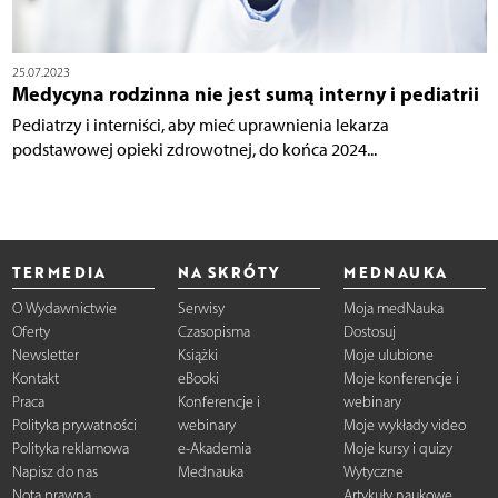
25.07.2023
Medycyna rodzinna nie jest sumą interny i pediatrii
Pediatrzy i interniści, aby mieć uprawnienia lekarza
podstawowej opieki zdrowotnej, do końca 2024...
TERMEDIA
NA SKRÓTY
MEDNAUKA
O Wydawnictwie
Serwisy
Moja medNauka
Oferty
Czasopisma
Dostosuj
Newsletter
Książki
Moje ulubione
Kontakt
eBooki
Moje konferencje i
Praca
Konferencje i
webinary
Polityka prywatności
webinary
Moje wykłady video
Polityka reklamowa
e-Akademia
Moje kursy i quizy
Napisz do nas
Mednauka
Wytyczne
Nota prawna
Artykuły naukowe