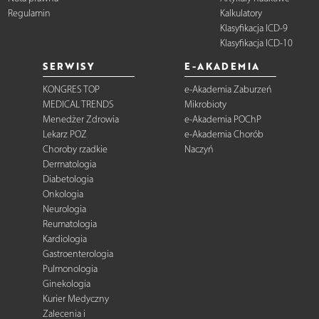
Regulamin
Kalkulatory
Klasyfikacja ICD-9
Klasyfikacja ICD-10
SERWISY
E-AKADEMIA
KONGRES TOP
e-Akademia Zaburzeń
MEDICAL TRENDS
Mikrobioty
Menedżer Zdrowia
e-Akademia POChP
Lekarz POZ
e-Akademia Chorób
Choroby rzadkie
Naczyń
Dermatologia
Diabetologia
Onkologia
Neurologia
Reumatologia
Kardiologia
Gastroenterologia
Pulmonologia
Ginekologia
Kurier Medyczny
Zalecenia i