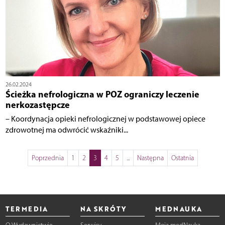
26.02.2024
Ścieżka nefrologiczna w POZ ograniczy leczenie
nerkozastępcze
– Koordynacja opieki nefrologicznej w podstawowej opiece
zdrowotnej ma odwrócić wskaźniki...
Poprzednia
1
2
3
4
5
...
Następna
Ostatnia
TERMEDIA
NA SKRÓTY
MEDNAUKA