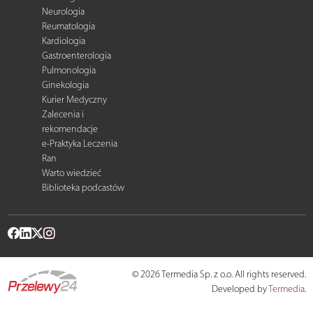
Neurologia
Reumatologia
Kardiologia
Gastroenterologia
Pulmonologia
Ginekologia
Kurier Medyczny
Zalecenia i
rekomendacje
e-Praktyka Leczenia
Ran
Warto wiedzieć
Biblioteka podcastów
© 2026 Termedia Sp. z o.o. All rights reserved.
Developed by
Termedia
.