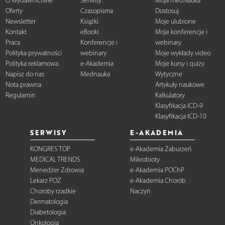
O Wydawnictwie
Serwisy
Moja medNauka
Oferty
Czasopisma
Dostosuj
Newsletter
Książki
Moje ulubione
Kontakt
eBooki
Moje konferencje i
Praca
Konferencje i
webinary
Polityka prywatności
webinary
Moje wykłady video
Polityka reklamowa
e-Akademia
Moje kursy i quizy
Napisz do nas
Mednauka
Wytyczne
Nota prawna
Artykuły naukowe
Regulamin
Kalkulatory
Klasyfikacja ICD-9
Klasyfikacja ICD-10
SERWISY
E-AKADEMIA
KONGRES TOP
e-Akademia Zaburzeń
MEDICAL TRENDS
Mikrobioty
Menedżer Zdrowia
e-Akademia POChP
Lekarz POZ
e-Akademia Chorób
Choroby rzadkie
Naczyń
Dermatologia
Diabetologia
Onkologia