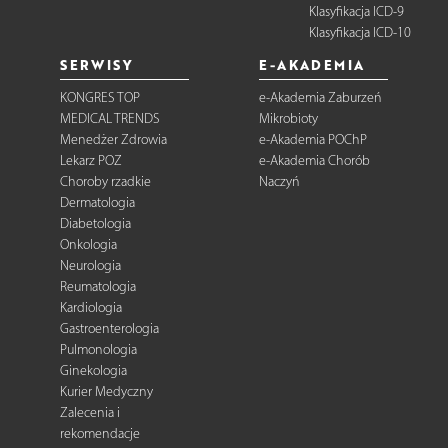
Klasyfikacja ICD-9
Klasyfikacja ICD-10
SERWISY
E-AKADEMIA
KONGRES TOP
e-Akademia Zaburzeń
MEDICAL TRENDS
Mikrobioty
Menedżer Zdrowia
e-Akademia POChP
Lekarz POZ
e-Akademia Chorób
Choroby rzadkie
Naczyń
Dermatologia
Diabetologia
Onkologia
Neurologia
Reumatologia
Kardiologia
Gastroenterologia
Pulmonologia
Ginekologia
Kurier Medyczny
Zalecenia i
rekomendacje