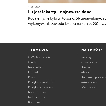
28.08.2025
Ilu jest lekarzy – najnowsze dane
Podajemy, ile było w Polsce osób uprawnionych 
wykonywania zawodu lekarza na koniec 2024 r.,...
TERMEDIA
NA SKRÓTY
O Wydawnictwie
Serwisy
Oferty
Czasopisma
Newsletter
Książki
Kontakt
eBooki
Praca
Konferencje i web
Polityka prywatności
e-Akademia
Polityka reklamowa
Mednauka
Napisz do nas
Nota prawna
Regulamin