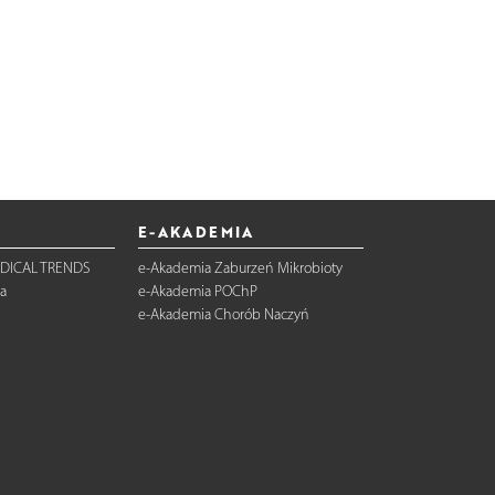
E-AKADEMIA
DICAL TRENDS
e-Akademia Zaburzeń Mikrobioty
a
e-Akademia POChP
e-Akademia Chorób Naczyń