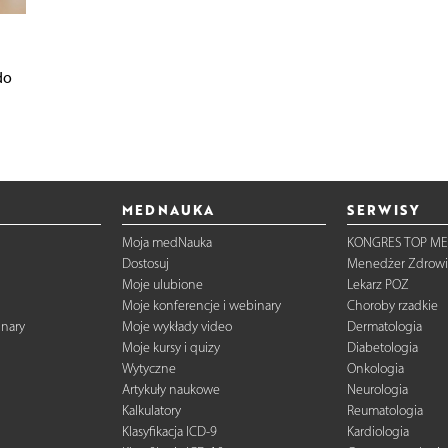
do
MEDNAUKA
SERWISY
Moja medNauka
KONGRES TOP ME
Dostosuj
Menedżer Zdrowi
Moje ulubione
Lekarz POZ
Moje konferencje i webinary
Choroby rzadkie
inary
Moje wykłady video
Dermatologia
Moje kursy i quizy
Diabetologia
Wytyczne
Onkologia
Artykuły naukowe
Neurologia
Kalkulatory
Reumatologia
Klasyfikacja ICD-9
Kardiologia