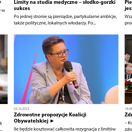
y
Limity na studia medyczne – słodko-gorzki
Pie
sukces
jes
e w
Po jednej stronie są pieniądze, partykularne ambicje,
Wsz
także polityczne, lokalnych włodarzy. Po...
pro
03.10.2023
18.0
Zdrowotne propozycje Koalicji
Zd
Obywatelskiej ►
ą
– K
Ile będzie kosztować całkowita rezygnacja z limitów
..
zdr