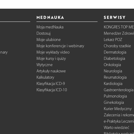
MEDNAUKA
SERWISY
Moja medNauka
KONGRES TOP ME
Dostosuj
Menedżer Zdrowi
Moje ulubione
Lekarz POZ
Moje konferencje i webinary
Choroby rzadkie
inary
Moje wykłady video
Dermatologia
Moje kursy i quizy
Diabetologia
Wytyczne
Onkologia
Artykuły naukowe
Neurologia
Kalkulatory
Reumatologia
Klasyfikacja ICD-9
Kardiologia
Klasyfikacja ICD-10
Gastroenterologia
Pulmonologia
Ginekologia
Kurier Medyczny
Zalecenia i reko
e-Praktyka Leczen
Warto wiedzieć
Biblioteka podcas