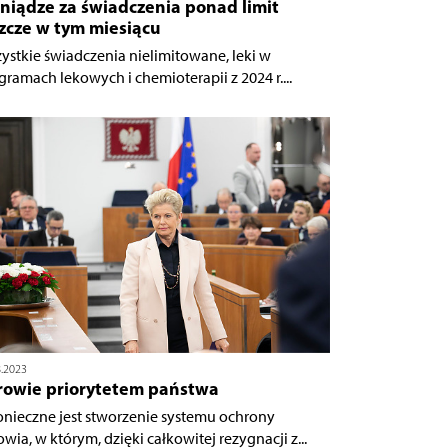
niądze za świadczenia ponad limit
zcze w tym miesiącu
ystkie świadczenia nielimitowane, leki w
gramach lekowych i chemioterapii z 2024 r....
8.2023
rowie priorytetem państwa
onieczne jest stworzenie systemu ochrony
owia, w którym, dzięki całkowitej rezygnacji z...