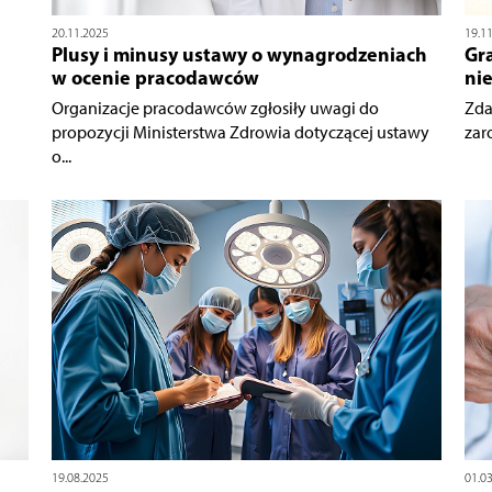
20.11.2025
19.1
Plusy i minusy ustawy o wynagrodzeniach
Gr
w ocenie pracodawców
ni
Organizacje pracodawców zgłosiły uwagi do
Zda
propozycji Ministerstwa Zdrowia dotyczącej ustawy
zar
o...
19.08.2025
01.0