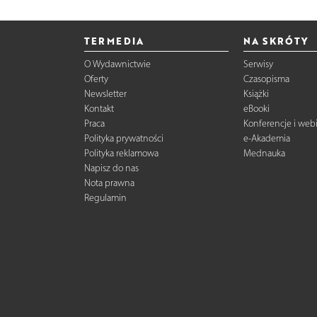
TERMEDIA
NA SKRÓTY
O Wydawnictwie
Serwisy
Oferty
Czasopisma
Newsletter
Książki
Kontakt
eBooki
Praca
Konferencje i web
Polityka prywatności
e-Akademia
Polityka reklamowa
Mednauka
Napisz do nas
Nota prawna
Regulamin