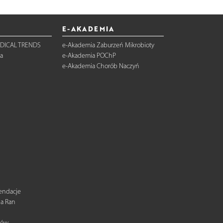
E-AKADEMIA
DICAL TRENDS
e-Akademia Zaburzeń Mikrobioty
a
e-Akademia POChP
e-Akademia Chorób Naczyń
mendacje
ia Ran
tów