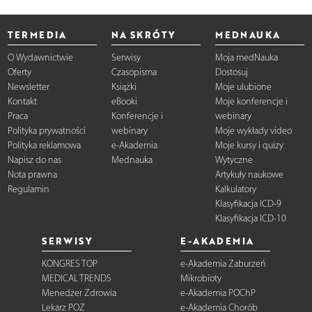
TERMEDIA
NA SKRÓTY
MEDNAUKA
O Wydawnictwie
Serwisy
Moja medNauka
Oferty
Czasopisma
Dostosuj
Newsletter
Książki
Moje ulubione
Kontakt
eBooki
Moje konferencje i
Praca
Konferencje i
webinary
Polityka prywatności
webinary
Moje wykłady video
Polityka reklamowa
e-Akademia
Moje kursy i quizy
Napisz do nas
Mednauka
Wytyczne
Nota prawna
Artykuły naukowe
Regulamin
Kalkulatory
Klasyfikacja ICD-9
Klasyfikacja ICD-10
SERWISY
E-AKADEMIA
KONGRES TOP
e-Akademia Zaburzeń
MEDICAL TRENDS
Mikrobioty
Menedżer Zdrowia
e-Akademia POChP
Lekarz POZ
e-Akademia Chorób