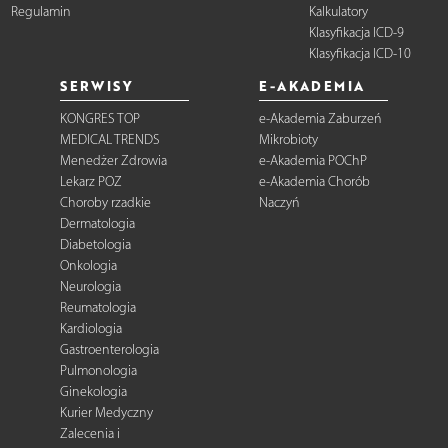
Regulamin
Kalkulatory
Klasyfikacja ICD-9
Klasyfikacja ICD-10
SERWISY
E-AKADEMIA
KONGRES TOP
e-Akademia Zaburzeń
MEDICAL TRENDS
Mikrobioty
Menedżer Zdrowia
e-Akademia POChP
Lekarz POZ
e-Akademia Chorób
Choroby rzadkie
Naczyń
Dermatologia
Diabetologia
Onkologia
Neurologia
Reumatologia
Kardiologia
Gastroenterologia
Pulmonologia
Ginekologia
Kurier Medyczny
Zalecenia i