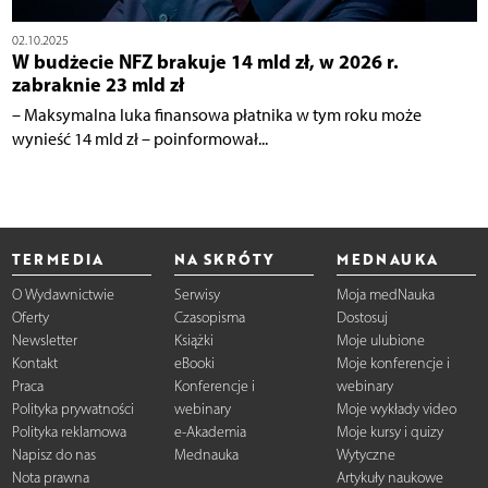
02.10.2025
W budżecie NFZ brakuje 14 mld zł, w 2026 r.
zabraknie 23 mld zł
– Maksymalna luka finansowa płatnika w tym roku może
wynieść 14 mld zł – poinformował...
TERMEDIA
NA SKRÓTY
MEDNAUKA
O Wydawnictwie
Serwisy
Moja medNauka
Oferty
Czasopisma
Dostosuj
Newsletter
Książki
Moje ulubione
Kontakt
eBooki
Moje konferencje i
Praca
Konferencje i
webinary
Polityka prywatności
webinary
Moje wykłady video
Polityka reklamowa
e-Akademia
Moje kursy i quizy
Napisz do nas
Mednauka
Wytyczne
Nota prawna
Artykuły naukowe