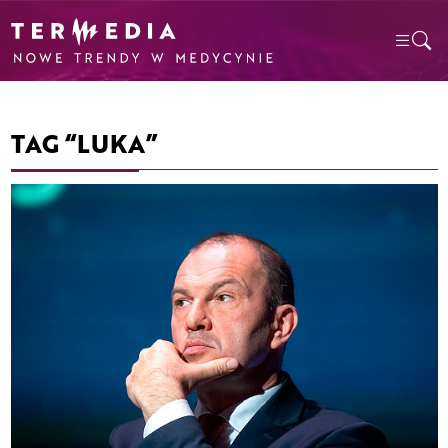
TAG “LUKA”