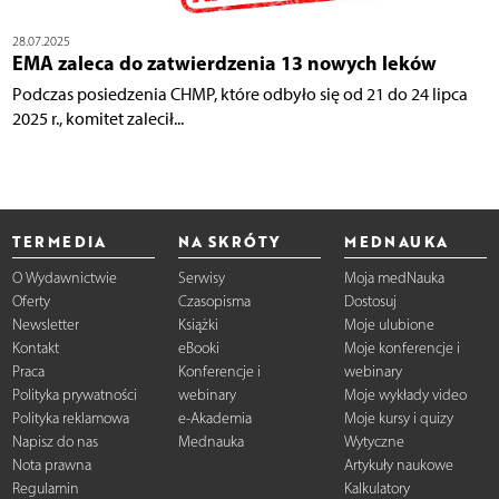
28.07.2025
EMA zaleca do zatwierdzenia 13 nowych leków
Podczas posiedzenia CHMP, które odbyło się od 21 do 24 lipca
2025 r., komitet zalecił...
TERMEDIA
NA SKRÓTY
MEDNAUKA
O Wydawnictwie
Serwisy
Moja medNauka
Oferty
Czasopisma
Dostosuj
Newsletter
Książki
Moje ulubione
Kontakt
eBooki
Moje konferencje i
Praca
Konferencje i
webinary
Polityka prywatności
webinary
Moje wykłady video
Polityka reklamowa
e-Akademia
Moje kursy i quizy
Napisz do nas
Mednauka
Wytyczne
Nota prawna
Artykuły naukowe
Regulamin
Kalkulatory