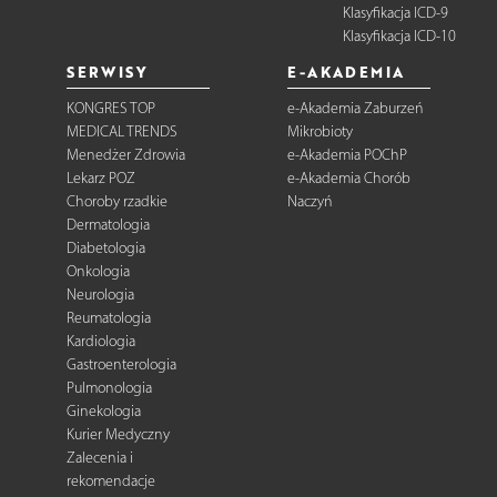
Klasyfikacja ICD-9
Klasyfikacja ICD-10
SERWISY
E-AKADEMIA
KONGRES TOP
e-Akademia Zaburzeń
MEDICAL TRENDS
Mikrobioty
Menedżer Zdrowia
e-Akademia POChP
Lekarz POZ
e-Akademia Chorób
Choroby rzadkie
Naczyń
Dermatologia
Diabetologia
Onkologia
Neurologia
Reumatologia
Kardiologia
Gastroenterologia
Pulmonologia
Ginekologia
Kurier Medyczny
Zalecenia i
rekomendacje