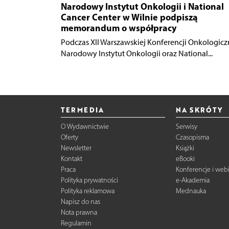
Narodowy Instytut Onkologii i National
Cancer Center w Wilnie podpiszą
memorandum o współpracy
Podczas XII Warszawskiej Konferencji Onkologicz
Narodowy Instytut Onkologii oraz National...
TERMEDIA
NA SKRÓTY
O Wydawnictwie
Serwisy
Oferty
Czasopisma
Newsletter
Książki
Kontakt
eBooki
Praca
Konferencje i web
Polityka prywatności
e-Akademia
Polityka reklamowa
Mednauka
Napisz do nas
Nota prawna
Regulamin