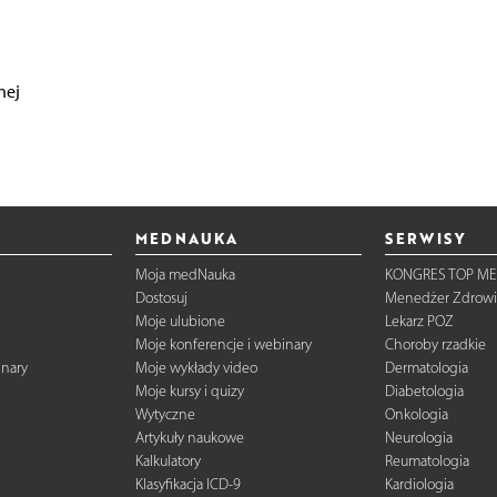
nej
MEDNAUKA
SERWISY
Moja medNauka
KONGRES TOP ME
Dostosuj
Menedżer Zdrowi
Moje ulubione
Lekarz POZ
Moje konferencje i webinary
Choroby rzadkie
inary
Moje wykłady video
Dermatologia
Moje kursy i quizy
Diabetologia
Wytyczne
Onkologia
Artykuły naukowe
Neurologia
Kalkulatory
Reumatologia
Klasyfikacja ICD-9
Kardiologia