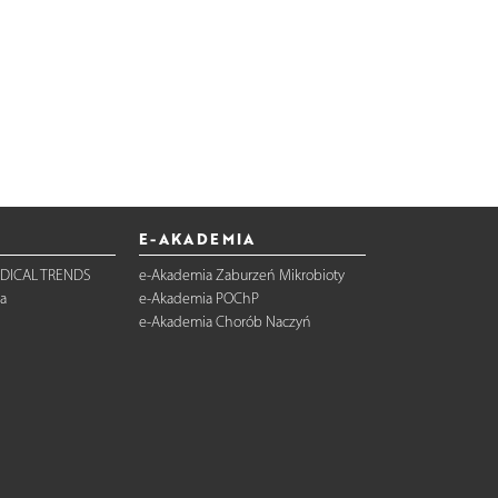
E-AKADEMIA
DICAL TRENDS
e-Akademia Zaburzeń Mikrobioty
a
e-Akademia POChP
e-Akademia Chorób Naczyń