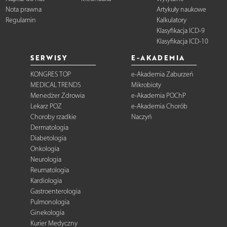
Nota prawna
Artykuły naukowe
Regulamin
Kalkulatory
Klasyfikacja ICD-9
Klasyfikacja ICD-10
SERWISY
E-AKADEMIA
KONGRES TOP
e-Akademia Zaburzeń
MEDICAL TRENDS
Mikrobioty
Menedżer Zdrowia
e-Akademia POChP
Lekarz POZ
e-Akademia Chorób
Choroby rzadkie
Naczyń
Dermatologia
Diabetologia
Onkologia
Neurologia
Reumatologia
Kardiologia
Gastroenterologia
Pulmonologia
Ginekologia
Kurier Medyczny