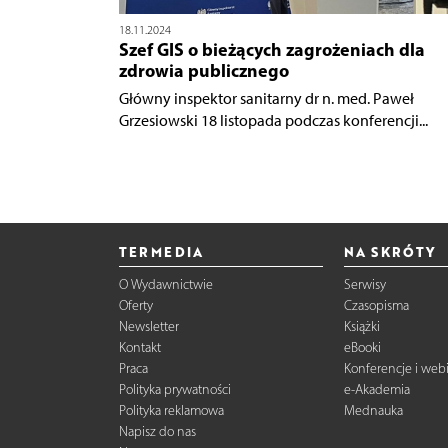
18.11.2024
Szef GIS o bieżących zagrożeniach dla
zdrowia publicznego
Główny inspektor sanitarny dr n. med. Paweł
Grzesiowski 18 listopada podczas konferencji...
TERMEDIA
NA SKRÓTY
O Wydawnictwie
Serwisy
Oferty
Czasopisma
Newsletter
Książki
Kontakt
eBooki
Praca
Konferencje i web
Polityka prywatności
e-Akademia
Polityka reklamowa
Mednauka
Napisz do nas