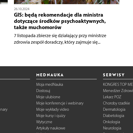
26.10.2024
GIS: będą rekomendacje dla ministra
dotyczące środków psychoaktywnych,
także muchomorów
7 listopada zbierze się działający przy ministrze
zdrowia zespół doradczy, który zajmuje się...
MEDNAUKA
SERWISY
Moja medNauka
KONGRES TOP ME
Dostosuj
Menedżer Zdrowi
Moje ulubione
Lekarz POZ
Moje konferencje i webinary
Choroby rzadkie
inary
Moje wykłady video
Dermatologia
Moje kursy i quizy
Diabetologia
Wytyczne
Onkologia
Artykuły naukowe
Neurologia