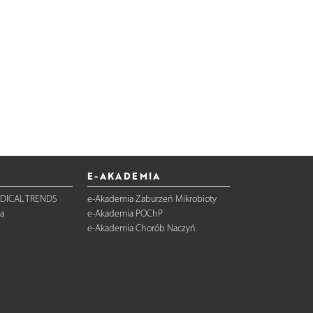
E-AKADEMIA
DICAL TRENDS
e-Akademia Zaburzeń Mikrobioty
a
e-Akademia POChP
e-Akademia Chorób Naczyń