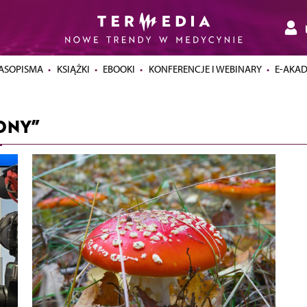
ASOPISMA
KSIĄŻKI
EBOOKI
KONFERENCJE I WEBINARY
E-AKA
ONY”