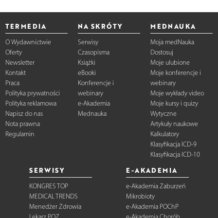
TERMEDIA
NA SKRÓTY
MEDNAUKA
O Wydawnictwie
Serwisy
Moja medNauka
Oferty
Czasopisma
Dostosuj
Newsletter
Książki
Moje ulubione
Kontakt
eBooki
Moje konferencje i
Praca
Konferencje i
webinary
Polityka prywatności
webinary
Moje wykłady video
Polityka reklamowa
e-Akademia
Moje kursy i quizy
Napisz do nas
Mednauka
Wytyczne
Nota prawna
Artykuły naukowe
Regulamin
Kalkulatory
Klasyfikacja ICD-9
Klasyfikacja ICD-10
SERWISY
E-AKADEMIA
KONGRES TOP
e-Akademia Zaburzeń
MEDICAL TRENDS
Mikrobioty
Menedżer Zdrowia
e-Akademia POChP
Lekarz POZ
e-Akademia Chorób