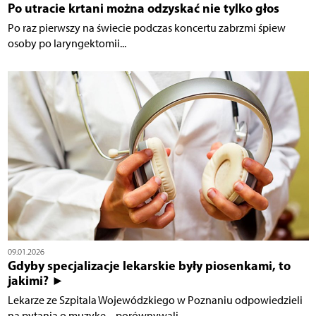
Po utracie krtani można odzyskać nie tylko głos
Po raz pierwszy na świecie podczas koncertu zabrzmi śpiew
osoby po laryngektomii...
09.01.2026
Gdyby specjalizacje lekarskie były piosenkami, to
jakimi? ►
Lekarze ze Szpitala Wojewódzkiego w Poznaniu odpowiedzieli
na pytania o muzykę – porównywali...