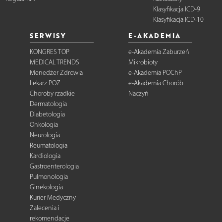
Klasyfikacja ICD-9
Klasyfikacja ICD-10
SERWISY
E-AKADEMIA
KONGRES TOP
e-Akademia Zaburzeń
MEDICAL TRENDS
Mikrobioty
Menedżer Zdrowia
e-Akademia POChP
Lekarz POZ
e-Akademia Chorób
Choroby rzadkie
Naczyń
Dermatologia
Diabetologia
Onkologia
Neurologia
Reumatologia
Kardiologia
Gastroenterologia
Pulmonologia
Ginekologia
Kurier Medyczny
Zalecenia i
rekomendacje