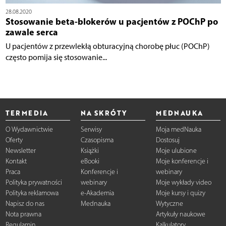
28.08.2020
Stosowanie beta-blokerów u pacjentów z POChP po
zawale serca
U pacjentów z przewlekłą obturacyjną chorobę płuc (POChP)
często pomija się stosowanie...
TERMEDIA
NA SKRÓTY
MEDNAUKA
O Wydawnictwie
Serwisy
Moja medNauka
Oferty
Czasopisma
Dostosuj
Newsletter
Książki
Moje ulubione
Kontakt
eBooki
Moje konferencje i
Praca
Konferencje i
webinary
Polityka prywatności
webinary
Moje wykłady video
Polityka reklamowa
e-Akademia
Moje kursy i quizy
Napisz do nas
Mednauka
Wytyczne
Nota prawna
Artykuły naukowe
Regulamin
Kalkulatory