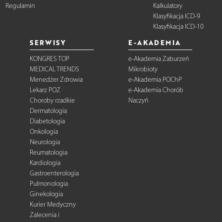
Regulamin
Kalkulatory
Klasyfikacja ICD-9
Klasyfikacja ICD-10
SERWISY
E-AKADEMIA
KONGRES TOP
e-Akademia Zaburzeń
MEDICAL TRENDS
Mikrobioty
Menedżer Zdrowia
e-Akademia POChP
Lekarz POZ
e-Akademia Chorób
Choroby rzadkie
Naczyń
Dermatologia
Diabetologia
Onkologia
Neurologia
Reumatologia
Kardiologia
Gastroenterologia
Pulmonologia
Ginekologia
Kurier Medyczny
Zalecenia i