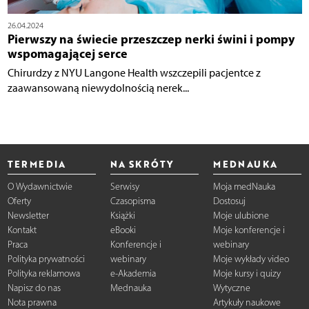
26.04.2024
Pierwszy na świecie przeszczep nerki świni i pompy
wspomagającej serce
Chirurdzy z NYU Langone Health wszczepili pacjentce z
zaawansowaną niewydolnością nerek...
TERMEDIA
NA SKRÓTY
MEDNAUKA
O Wydawnictwie
Serwisy
Moja medNauka
Oferty
Czasopisma
Dostosuj
Newsletter
Książki
Moje ulubione
Kontakt
eBooki
Moje konferencje i
Praca
Konferencje i
webinary
Polityka prywatności
webinary
Moje wykłady video
Polityka reklamowa
e-Akademia
Moje kursy i quizy
Napisz do nas
Mednauka
Wytyczne
Nota prawna
Artykuły naukowe