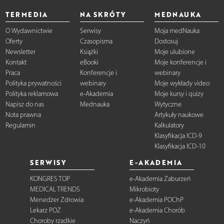
TERMEDIA
NA SKRÓTY
MEDNAUKA
O Wydawnictwie
Serwisy
Moja medNauka
Oferty
Czasopisma
Dostosuj
Newsletter
Książki
Moje ulubione
Kontakt
eBooki
Moje konferencje i
Praca
Konferencje i
webinary
Polityka prywatności
webinary
Moje wykłady video
Polityka reklamowa
e-Akademia
Moje kursy i quizy
Napisz do nas
Mednauka
Wytyczne
Nota prawna
Artykuły naukowe
Regulamin
Kalkulatory
Klasyfikacja ICD-9
Klasyfikacja ICD-10
SERWISY
E-AKADEMIA
KONGRES TOP
e-Akademia Zaburzeń
MEDICAL TRENDS
Mikrobioty
Menedżer Zdrowia
e-Akademia POChP
Lekarz POZ
e-Akademia Chorób
Choroby rzadkie
Naczyń