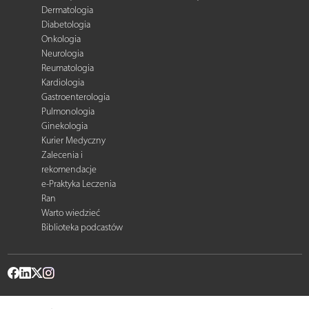
Dermatologia
Diabetologia
Onkologia
Neurologia
Reumatologia
Kardiologia
Gastroenterologia
Pulmonologia
Ginekologia
Kurier Medyczny
Zalecenia i
rekomendacje
e-Praktyka Leczenia
Ran
Warto wiedzieć
Biblioteka podcastów