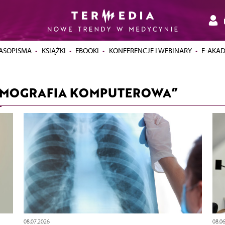
ASOPISMA
KSIĄŻKI
EBOOKI
KONFERENCJE I WEBINARY
E-AKA
OMOGRAFIA KOMPUTEROWA”
08.07.2026
08.0