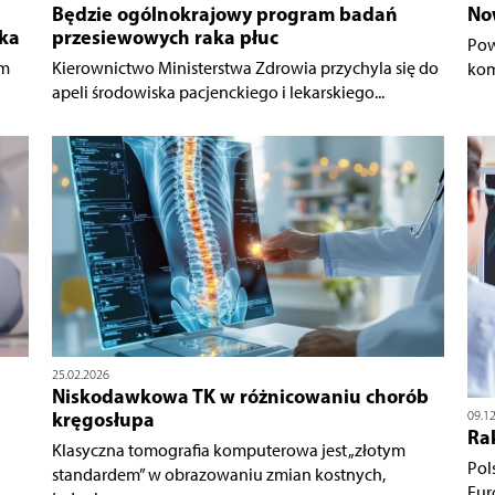
Będzie ogólnokrajowy program badań
No
ika
przesiewowych raka płuc
Pow
em
Kierownictwo Ministerstwa Zdrowia przychyla się do
kom
apeli środowiska pacjenckiego i lekarskiego...
25.02.2026
Niskodawkowa TK w różnicowaniu chorób
kręgosłupa
09.1
Rak
Klasyczna tomografia komputerowa jest „złotym
Pol
standardem” w obrazowaniu zmian kostnych,
Eur