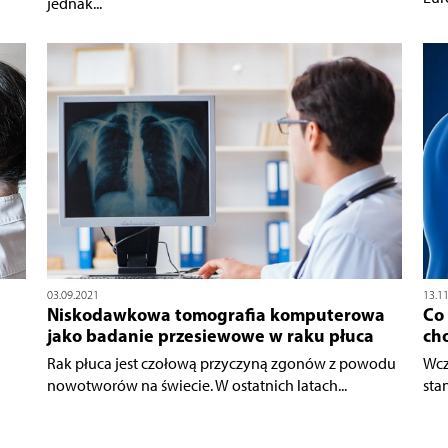
jednak...
03.09.2021
13.1
Niskodawkowa tomografia komputerowa
Co 
jako badanie przesiewowe w raku płuca
ch
Rak płuca jest czołową przyczyną zgonów z powodu
Wcz
nowotworów na świecie. W ostatnich latach...
sta