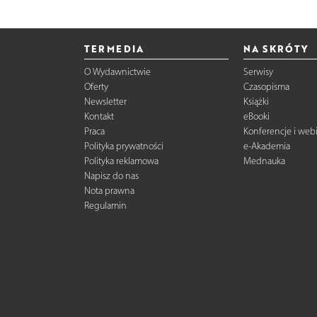
TERMEDIA
NA SKRÓTY
O Wydawnictwie
Serwisy
Oferty
Czasopisma
Newsletter
Książki
Kontakt
eBooki
Praca
Konferencje i web
Polityka prywatności
e-Akademia
Polityka reklamowa
Mednauka
Napisz do nas
Nota prawna
Regulamin