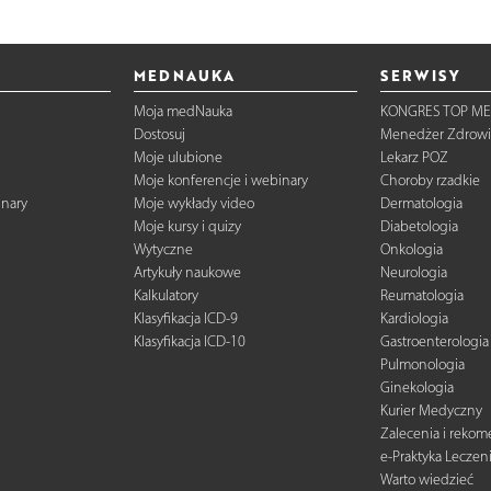
MEDNAUKA
SERWISY
Moja medNauka
KONGRES TOP ME
Dostosuj
Menedżer Zdrowi
Moje ulubione
Lekarz POZ
Moje konferencje i webinary
Choroby rzadkie
inary
Moje wykłady video
Dermatologia
Moje kursy i quizy
Diabetologia
Wytyczne
Onkologia
Artykuły naukowe
Neurologia
Kalkulatory
Reumatologia
Klasyfikacja ICD-9
Kardiologia
Klasyfikacja ICD-10
Gastroenterologia
Pulmonologia
Ginekologia
Kurier Medyczny
Zalecenia i reko
e-Praktyka Leczen
Warto wiedzieć