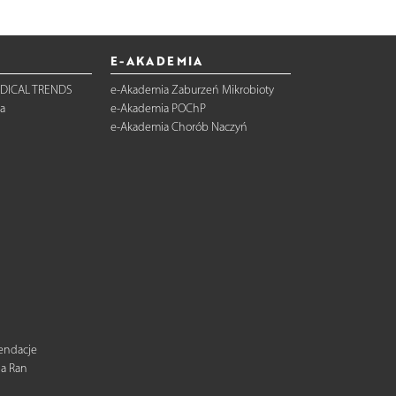
E-AKADEMIA
DICAL TRENDS
e-Akademia Zaburzeń Mikrobioty
a
e-Akademia POChP
e-Akademia Chorób Naczyń
mendacje
ia Ran