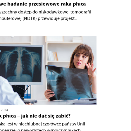
we badanie przesiewowe raka płuca
szechny dostęp do niskodawkowej tomografii
puterowej (NDTK) przewiduje projekt...
2.2024
 płuca – jak nie dać się zabić?
ska jest w niechlubnej czołówce państw Unii
opejskiej o najwyższych współczynnikach...