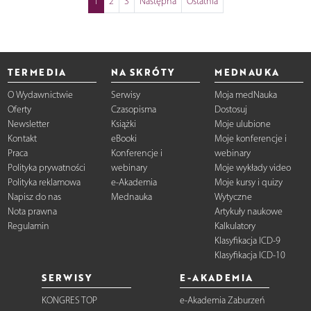
1
2
3
Następna
Ostatnia
TERMEDIA
NA SKRÓTY
MEDNAUKA
O Wydawnictwie
Serwisy
Moja medNauka
Oferty
Czasopisma
Dostosuj
Newsletter
Książki
Moje ulubione
Kontakt
eBooki
Moje konferencje i
Praca
Konferencje i
webinary
Polityka prywatności
webinary
Moje wykłady video
Polityka reklamowa
e-Akademia
Moje kursy i quizy
Napisz do nas
Mednauka
Wytyczne
Nota prawna
Artykuły naukowe
Regulamin
Kalkulatory
Klasyfikacja ICD-9
Klasyfikacja ICD-10
SERWISY
E-AKADEMIA
KONGRES TOP
e-Akademia Zaburzeń