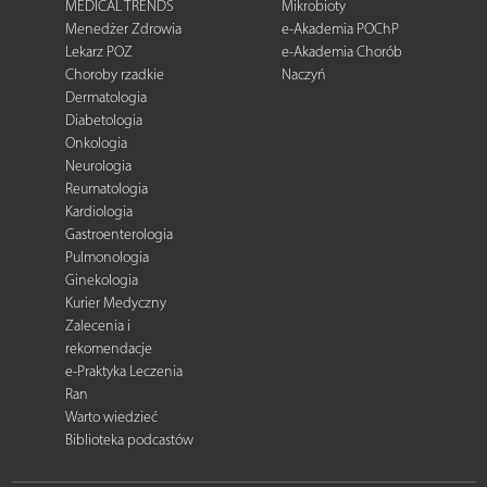
MEDICAL TRENDS
Mikrobioty
Menedżer Zdrowia
e-Akademia POChP
Lekarz POZ
e-Akademia Chorób
Choroby rzadkie
Naczyń
Dermatologia
Diabetologia
Onkologia
Neurologia
Reumatologia
Kardiologia
Gastroenterologia
Pulmonologia
Ginekologia
Kurier Medyczny
Zalecenia i
rekomendacje
e-Praktyka Leczenia
Ran
Warto wiedzieć
Biblioteka podcastów