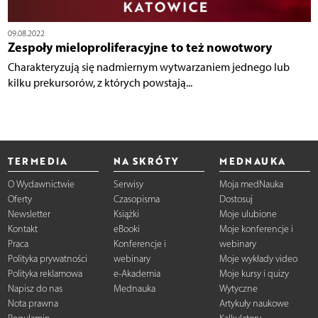
09.08.2022
Zespoły mieloproliferacyjne to też nowotwory
Charakteryzują się nadmiernym wytwarzaniem jednego lub
kilku prekursorów, z których powstają...
TERMEDIA
NA SKRÓTY
MEDNAUKA
O Wydawnictwie
Serwisy
Moja medNauka
Oferty
Czasopisma
Dostosuj
Newsletter
Książki
Moje ulubione
Kontakt
eBooki
Moje konferencje i
Praca
Konferencje i
webinary
Polityka prywatności
webinary
Moje wykłady video
Polityka reklamowa
e-Akademia
Moje kursy i quizy
Napisz do nas
Mednauka
Wytyczne
Nota prawna
Artykuły naukowe