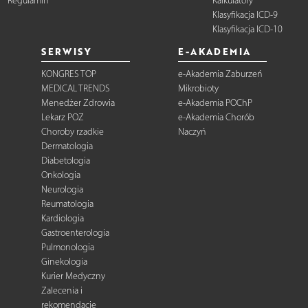
Regulamin
Kalkulatory
Klasyfikacja ICD-9
Klasyfikacja ICD-10
SERWISY
E-AKADEMIA
KONGRES TOP
e-Akademia Zaburzeń
MEDICAL TRENDS
Mikrobioty
Menedżer Zdrowia
e-Akademia POChP
Lekarz POZ
e-Akademia Chorób
Choroby rzadkie
Naczyń
Dermatologia
Diabetologia
Onkologia
Neurologia
Reumatologia
Kardiologia
Gastroenterologia
Pulmonologia
Ginekologia
Kurier Medyczny
Zalecenia i
rekomendacje