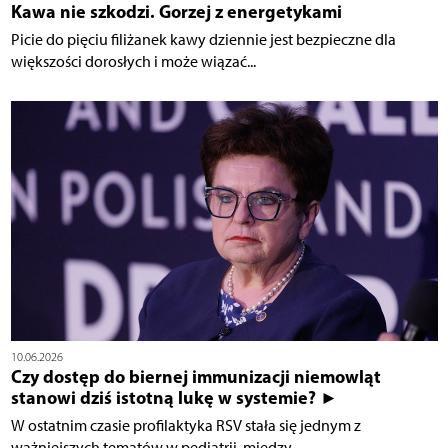
Kawa nie szkodzi. Gorzej z energetykami
Picie do pięciu filiżanek kawy dziennie jest bezpieczne dla
większości dorosłych i może wiązać...
10.06.2026
Czy dostęp do biernej immunizacji niemowląt
stanowi dziś istotną lukę w systemie? ►
W ostatnim czasie profilaktyka RSV stała się jednym z
ważniejszych tematów w pediatrii, między...