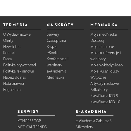
TERMEDIA
NA SKRÓTY
MEDNAUKA
O Wydawnictwie
Serwisy
Moja medNauka
Oferty
Czasopisma
Dostosuj
Newsletter
Książki
Moje ulubione
Kontakt
eBooki
Moje konferencje i
Praca
Konferencje i
webinary
Polityka prywatności
webinary
Moje wykłady video
Polityka reklamowa
e-Akademia
Moje kursy i quizy
Napisz do nas
Mednauka
Wytyczne
Nota prawna
Artykuły naukowe
Regulamin
Kalkulatory
Klasyfikacja ICD-9
Klasyfikacja ICD-10
SERWISY
E-AKADEMIA
KONGRES TOP
e-Akademia Zaburzeń
MEDICAL TRENDS
Mikrobioty