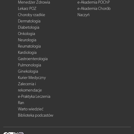
Menedżer Zdrowia
e-Akademia POChP
Lekarz POZ
e-Akademia Chorób
Choroby rzadkie
Naczyń
Dermatologia
Diabetologia
Onkologia
Neurologia
Reumatologia
Kardiologia
Gastroenterologia
Pulmonologia
Ginekologia
Kurier Medyczny
Zalecenia i
rekomendacje
e-Praktyka Leczenia
Ran
Warto wiedzieć
Biblioteka podcastów