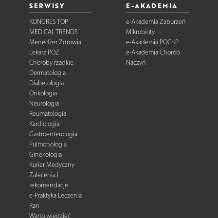
SERWISY
E-AKADEMIA
KONGRES TOP
e-Akademia Zaburzeń
MEDICAL TRENDS
Mikrobioty
Menedżer Zdrowia
e-Akademia POChP
Lekarz POZ
e-Akademia Chorób
Choroby rzadkie
Naczyń
Dermatologia
Diabetologia
Onkologia
Neurologia
Reumatologia
Kardiologia
Gastroenterologia
Pulmonologia
Ginekologia
Kurier Medyczny
Zalecenia i
rekomendacje
e-Praktyka Leczenia
Ran
Warto wiedzieć