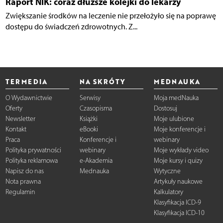
Raport NIK: coraz dłuższe kolejki do lekarzy
Zwiększanie środków na leczenie nie przełożyło się na poprawę
dostępu do świadczeń zdrowotnych. Z...
TERMEDIA
NA SKRÓTY
MEDNAUKA
O Wydawnictwie
Serwisy
Moja medNauka
Oferty
Czasopisma
Dostosuj
Newsletter
Książki
Moje ulubione
Kontakt
eBooki
Moje konferencje i
Praca
Konferencje i
webinary
Polityka prywatności
webinary
Moje wykłady video
Polityka reklamowa
e-Akademia
Moje kursy i quizy
Napisz do nas
Mednauka
Wytyczne
Nota prawna
Artykuły naukowe
Regulamin
Kalkulatory
Klasyfikacja ICD-9
Klasyfikacja ICD-10