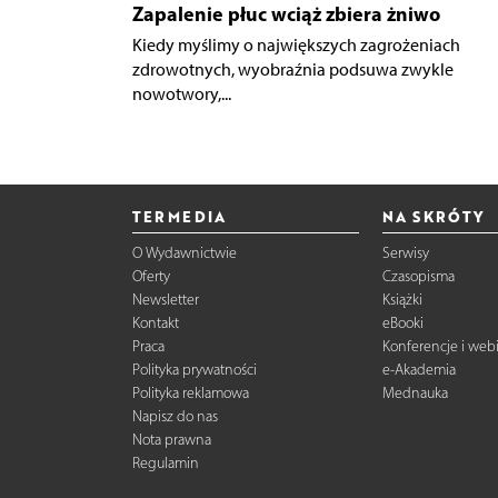
Zapalenie płuc wciąż zbiera żniwo
Kiedy myślimy o największych zagrożeniach
zdrowotnych, wyobraźnia podsuwa zwykle
nowotwory,...
TERMEDIA
NA SKRÓTY
O Wydawnictwie
Serwisy
Oferty
Czasopisma
Newsletter
Książki
Kontakt
eBooki
Praca
Konferencje i web
Polityka prywatności
e-Akademia
Polityka reklamowa
Mednauka
Napisz do nas
Nota prawna
Regulamin