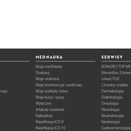
MEDNAUKA
SERWISY
Moja medNauka
KONGRES TOP ME
Dostosuj
Menedżer Zdrowi
Moje ulubione
Lekarz POZ
Moje konferencje i webinary
Choroby rzadkie
inary
Moje wykłady video
Dermatologia
Moje kursy i quizy
Diabetologia
Wytyczne
Onkologia
Artykuły naukowe
Neurologia
Kalkulatory
Reumatologia
Klasyfikacja ICD-9
Kardiologia
Klasyfikacja ICD-10
Gastroenterologia