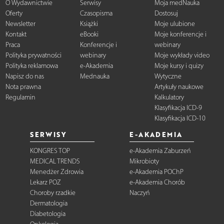
O Wydawnictwie
Serwisy
Moja medNauka
Oferty
Czasopisma
Dostosuj
Newsletter
Książki
Moje ulubione
Kontakt
eBooki
Moje konferencje i
Praca
Konferencje i
webinary
Polityka prywatności
webinary
Moje wykłady video
Polityka reklamowa
e-Akademia
Moje kursy i quizy
Napisz do nas
Mednauka
Wytyczne
Nota prawna
Artykuły naukowe
Regulamin
Kalkulatory
Klasyfikacja ICD-9
Klasyfikacja ICD-10
SERWISY
E-AKADEMIA
KONGRES TOP
e-Akademia Zaburzeń
MEDICAL TRENDS
Mikrobioty
Menedżer Zdrowia
e-Akademia POChP
Lekarz POZ
e-Akademia Chorób
Choroby rzadkie
Naczyń
Dermatologia
Diabetologia