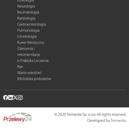
Onkologia
Neurologia
Reumatologia
Kardiologia
Gastroenterologia
Pulmonologia
Ginekologia
Kurier Medyczny
Zalecenia i
rekomendacje
e-Praktyka Leczenia
Ran
Warto wiedzieć
Biblioteka podcastów
© 2026 Termedia Sp. z o.o. All rights reserved.
Developed by
Termedia
.