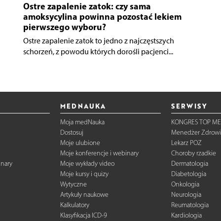
Ostre zapalenie zatok: czy sama
amoksycylina powinna pozostać lekiem
pierwszego wyboru?
Ostre zapalenie zatok to jedno z najczęstszych
schorzeń, z powodu których dorośli pacjenci...
MEDNAUKA
SERWISY
Moja medNauka
KONGRES TOP ME
Dostosuj
Menedżer Zdrowi
Moje ulubione
Lekarz POZ
Moje konferencje i webinary
Choroby rzadkie
inary
Moje wykłady video
Dermatologia
Moje kursy i quizy
Diabetologia
Wytyczne
Onkologia
Artykuły naukowe
Neurologia
Kalkulatory
Reumatologia
Klasyfikacja ICD-9
Kardiologia