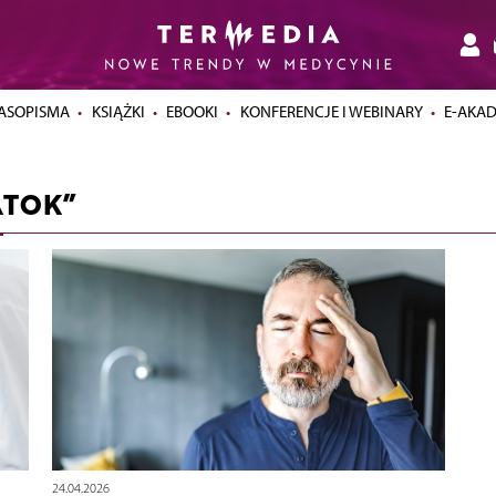
ASOPISMA
KSIĄŻKI
EBOOKI
KONFERENCJE I WEBINARY
E-AKA
ATOK”
24.04.2026