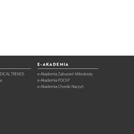
E-AKADEMIA
DICAL TRENDS
e-Akademia Zaburzeń Mikrobioty
a
e-Akademia POChP
e-Akademia Chorób Naczyń