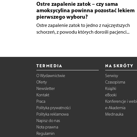
Ostre zapalenie zatok – czy sama
amoksycylina powinna pozostać lekiem
pierwszego wyboru?
Ostre zapalenie zatok to jedno z najczęstszych
schorzeń, z powodu których dorośli pacjenci...
TERMEDIA
NA SKRÓTY
O Wydawnictwie
Serwisy
Oferty
Czasopisma
Newsletter
Książki
Kontakt
eBooki
Praca
Konferencje i web
Polityka prywatności
e-Akademia
Polityka reklamowa
Mednauka
Napisz do nas
Nota prawna
Regulamin