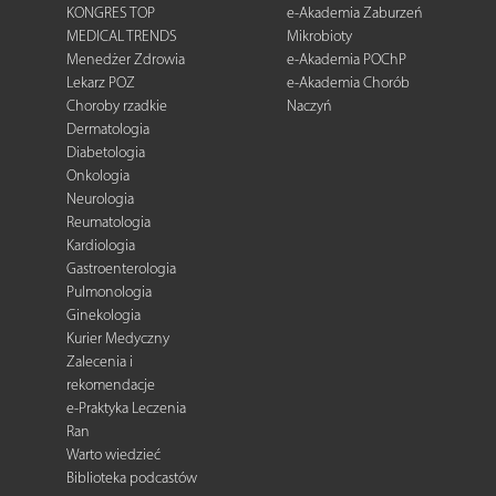
KONGRES TOP
e-Akademia Zaburzeń
MEDICAL TRENDS
Mikrobioty
Menedżer Zdrowia
e-Akademia POChP
Lekarz POZ
e-Akademia Chorób
Choroby rzadkie
Naczyń
Dermatologia
Diabetologia
Onkologia
Neurologia
Reumatologia
Kardiologia
Gastroenterologia
Pulmonologia
Ginekologia
Kurier Medyczny
Zalecenia i
rekomendacje
e-Praktyka Leczenia
Ran
Warto wiedzieć
Biblioteka podcastów