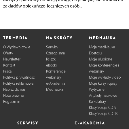
zakładów opiekuńczo-leczniczych osób...
TERMEDIA
NA SKRÓTY
MEDNAUKA
O Wydawnictwie
Serwisy
Moja medNauka
Oferty
Czasopisma
Dostosuj
Newsletter
Książki
Moje ulubione
Kontakt
eBooki
Moje konferencje i
Praca
Konferencje i
webinary
Polityka prywatności
webinary
Moje wykłady video
Polityka reklamowa
e-Akademia
Moje kursy i quizy
Napisz do nas
Mednauka
Wytyczne
Nota prawna
Artykuły naukowe
Regulamin
Kalkulatory
Klasyfikacja ICD-9
Klasyfikacja ICD-10
SERWISY
E-AKADEMIA