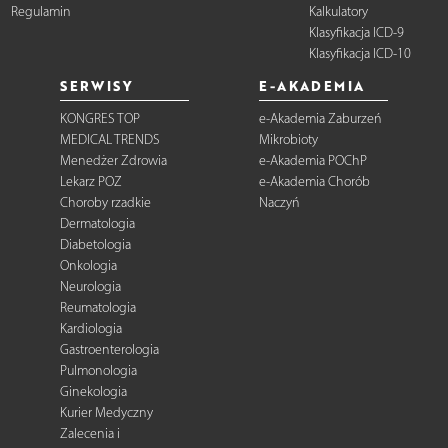
Regulamin
Kalkulatory
Klasyfikacja ICD-9
Klasyfikacja ICD-10
SERWISY
E-AKADEMIA
KONGRES TOP
e-Akademia Zaburzeń
MEDICAL TRENDS
Mikrobioty
Menedżer Zdrowia
e-Akademia POChP
Lekarz POZ
e-Akademia Chorób
Choroby rzadkie
Naczyń
Dermatologia
Diabetologia
Onkologia
Neurologia
Reumatologia
Kardiologia
Gastroenterologia
Pulmonologia
Ginekologia
Kurier Medyczny
Zalecenia i