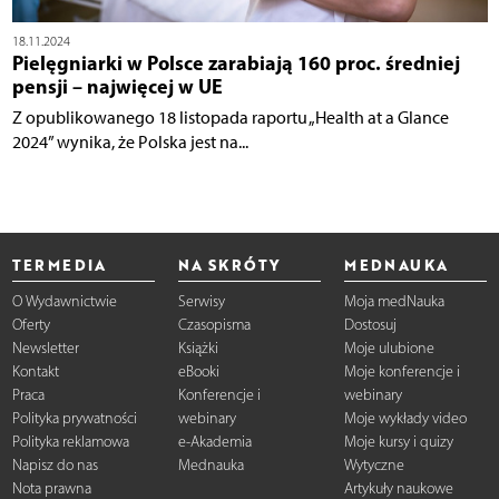
18.11.2024
Pielęgniarki w Polsce zarabiają 160 proc. średniej
pensji – najwięcej w UE
Z opublikowanego 18 listopada raportu „Health at a Glance
2024” wynika, że Polska jest na...
TERMEDIA
NA SKRÓTY
MEDNAUKA
O Wydawnictwie
Serwisy
Moja medNauka
Oferty
Czasopisma
Dostosuj
Newsletter
Książki
Moje ulubione
Kontakt
eBooki
Moje konferencje i
Praca
Konferencje i
webinary
Polityka prywatności
webinary
Moje wykłady video
Polityka reklamowa
e-Akademia
Moje kursy i quizy
Napisz do nas
Mednauka
Wytyczne
Nota prawna
Artykuły naukowe