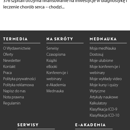
376 szpitali otrzyma finansowanie na inwestycje w diagnostykę i
leczenie chorób serca – chodzi...
TERMEDIA
NA SKRÓTY
MEDNAUKA
O Wydawnictwie
Serwisy
Moja medNauka
Oferty
Czasopisma
Dostosuj
Newsletter
Książki
Moje ulubione
Kontakt
eBooki
Moje konferencje i
Praca
Konferencje i
webinary
Polityka prywatności
webinary
Moje wykłady video
Polityka reklamowa
e-Akademia
Moje kursy i quizy
Napisz do nas
Mednauka
Wytyczne
Nota prawna
Artykuły naukowe
Regulamin
Kalkulatory
Klasyfikacja ICD-9
Klasyfikacja ICD-10
SERWISY
E-AKADEMIA