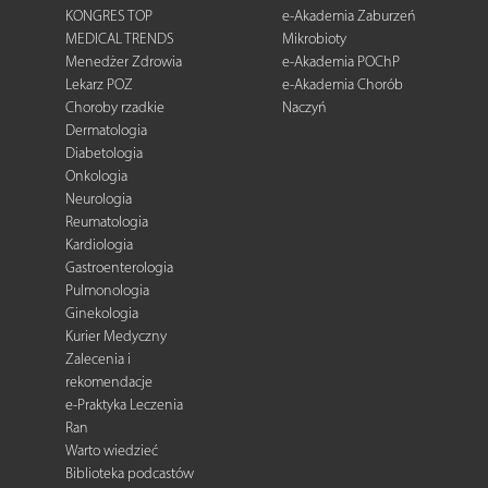
KONGRES TOP
e-Akademia Zaburzeń
MEDICAL TRENDS
Mikrobioty
Menedżer Zdrowia
e-Akademia POChP
Lekarz POZ
e-Akademia Chorób
Choroby rzadkie
Naczyń
Dermatologia
Diabetologia
Onkologia
Neurologia
Reumatologia
Kardiologia
Gastroenterologia
Pulmonologia
Ginekologia
Kurier Medyczny
Zalecenia i
rekomendacje
e-Praktyka Leczenia
Ran
Warto wiedzieć
Biblioteka podcastów