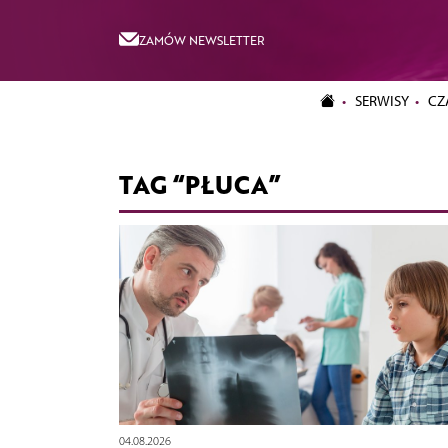
ZAMÓW NEWSLETTER
SERWISY
CZ
TAG “PŁUCA”
04.08.2026