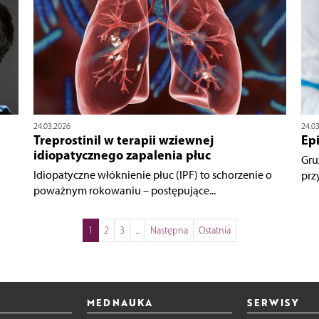
24.03.2026
24.0
Treprostinil w terapii wziewnej
Epi
idiopatycznego zapalenia płuc
Gru
Idiopatyczne włóknienie płuc (IPF) to schorzenie o
prz
poważnym rokowaniu – postępujące...
1
2
3
...
Następna
Ostatnia
MEDNAUKA
SERWISY