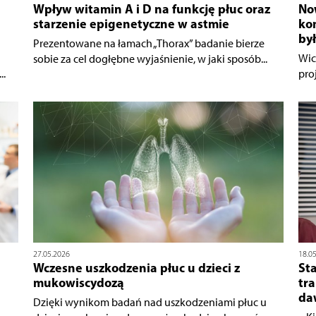
Wpływ witamin A i D na funkcję płuc oraz
No
starzenie epigenetyczne w astmie
kom
by
Prezentowane na łamach „Thorax” badanie bierze
Wic
sobie za cel dogłębne wyjaśnienie, w jaki sposób...
..
pro
27.05.2026
18.0
Wczesne uszkodzenia płuc u dzieci z
St
mukowiscydozą
tra
da
Dzięki wynikom badań nad uszkodzeniami płuc u