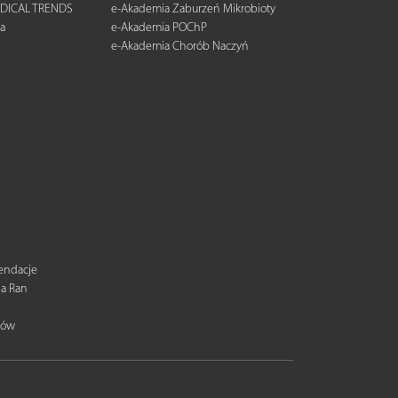
DICAL TRENDS
e-Akademia Zaburzeń Mikrobioty
a
e-Akademia POChP
e-Akademia Chorób Naczyń
mendacje
ia Ran
tów