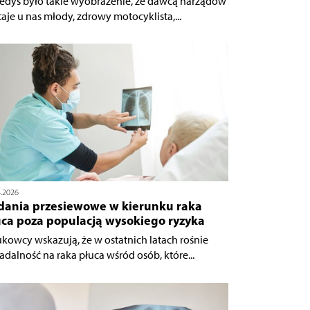
iedyś było takie wyobrażenie, że dawcą narządów
taje u nas młody, zdrowy motocyklista,...
4.2026
dania przesiewowe w kierunku raka
uca poza populacją wysokiego ryzyka
kowcy wskazują, że w ostatnich latach rośnie
adalność na raka płuca wśród osób, które...