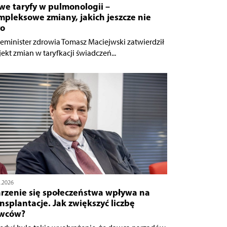
we taryfy w pulmonologii –
pleksowe zmiany, jakich jeszcze nie
ło
eminister zdrowia Tomasz Maciejwski zatwierdził
jekt zmian w taryfkacji świadczeń...
5.2026
arzenie się społeczeństwa wpływa na
nsplantacje. Jak zwiększyć liczbę
wców?