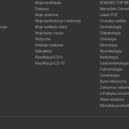
Moja medNauka
KONGRES TOP ME
Dostosuj
Menedżer Zdrowi
Moje ulubione
Lekarz POZ
Moje konferencje i webinary
Choroby rzadkie
inary
Moje wykłady video
Dermatologia
Moje kursy i quizy
Diabetologia
Wytyczne
Onkologia
Artykuły naukowe
Neurologia
Kalkulatory
Reumatologia
Klasyfikacja ICD-9
Kardiologia
Klasyfikacja ICD-10
Gastroenterologia
Pulmonologia
Ginekologia
Kurier Medyczny
Zalecenia i reko
e-Praktyka Leczen
Warto wiedzieć
Biblioteka podcas