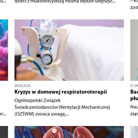
– K
...
dzieci z mukowiscydozą można będzie ulepszyć...
zos
04.04.2026
01.0
Kryzys w domowej respiratoroterapii
Ba
pł
Ogólnopolski Związek
Nau
Świadczeniodawców Wentylacji Mechanicznej
...
zap
(OZŚWM) zwraca uwagę,...