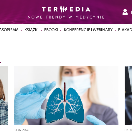
ASOPISMA
KSIĄŻKI
EBOOKI
KONFERENCJE I WEBINARY
E-AKA
31.07.2026
07.0