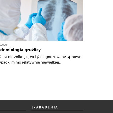
3.2026
demiologia gruźlicy
źlica nie zniknęła, wciąż diagnozowane są nowe
ypadki mimo relatywnie niewielkiej...
E-AKADEMIA