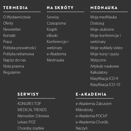
TERMEDIA
NA SKRÓTY
MEDNAUKA
O Wydawnictwie
Serwisy
Moja medNauka
Oferty
Czasopisma
Dostosuj
Newsletter
Książki
Moje ulubione
Kontakt
eBooki
Moje konferencje i
Praca
Konferencje i
webinary
Polityka prywatności
webinary
Moje wykłady video
Polityka reklamowa
e-Akademia
Moje kursy i quizy
Napisz do nas
Mednauka
Wytyczne
Nota prawna
Artykuły naukowe
Regulamin
Kalkulatory
Klasyfikacja ICD-9
Klasyfikacja ICD-10
SERWISY
E-AKADEMIA
KONGRES TOP
e-Akademia Zaburzeń
MEDICAL TRENDS
Mikrobioty
Menedżer Zdrowia
e-Akademia POChP
Lekarz POZ
e-Akademia Chorób
Choroby rzadkie
Naczyń