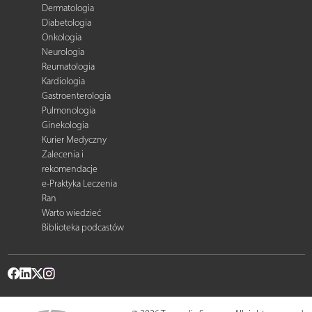
Dermatologia
Diabetologia
Onkologia
Neurologia
Reumatologia
Kardiologia
Gastroenterologia
Pulmonologia
Ginekologia
Kurier Medyczny
Zalecenia i
rekomendacje
e-Praktyka Leczenia
Ran
Warto wiedzieć
Biblioteka podcastów