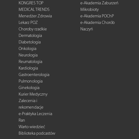
KONGRES TOP
e-Akademia Zaburzeń
MEDICAL TRENDS
Mikrobioty
Menedżer Zdrowia
e-Akademia POChP
Lekarz POZ
e-Akademia Chorób
Choroby rzadkie
Naczyń
Dermatologia
Diabetologia
Onkologia
Neurologia
Reumatologia
Kardiologia
Gastroenterologia
Pulmonologia
Ginekologia
Kurier Medyczny
Zalecenia i
rekomendacje
e-Praktyka Leczenia
Ran
Warto wiedzieć
Biblioteka podcastów