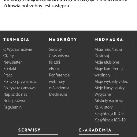
Zdrowia potrzebny jest zastępca...
TERMEDIA
NA SKRÓTY
MEDNAUKA
O Wydawnictwie
Serwisy
Moja medNauka
Oferty
Czasopisma
Dostosuj
Newsletter
Książki
Moje ulubione
Kontakt
eBooki
Moje konferencje i
Praca
Konferencje i
webinary
Polityka prywatności
webinary
Moje wykłady video
Polityka reklamowa
e-Akademia
Moje kursy i quizy
Napisz do nas
Mednauka
Wytyczne
Nota prawna
Artykuły naukowe
Regulamin
Kalkulatory
Klasyfikacja ICD-9
Klasyfikacja ICD-10
SERWISY
E-AKADEMIA