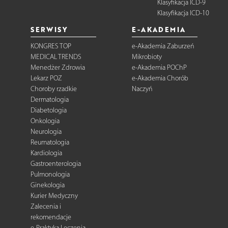
Klasyfikacja ICD-9
Klasyfikacja ICD-10
SERWISY
E-AKADEMIA
KONGRES TOP
e-Akademia Zaburzeń
MEDICAL TRENDS
Mikrobioty
Menedżer Zdrowia
e-Akademia POChP
Lekarz POZ
e-Akademia Chorób
Choroby rzadkie
Naczyń
Dermatologia
Diabetologia
Onkologia
Neurologia
Reumatologia
Kardiologia
Gastroenterologia
Pulmonologia
Ginekologia
Kurier Medyczny
Zalecenia i
rekomendacje
e-Praktyka Leczenia