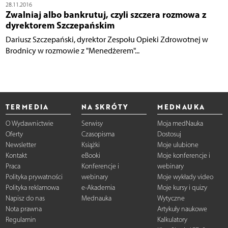
28.11.2016
Zwalniaj albo bankrutuj, czyli szczera rozmowa z
dyrektorem Szczepańskim
Dariusz Szczepański, dyrektor Zespołu Opieki Zdrowotnej w
Brodnicy w rozmowie z "Menedżerem"...
TERMEDIA
NA SKRÓTY
MEDNAUKA
O Wydawnictwie
Serwisy
Moja medNauka
Oferty
Czasopisma
Dostosuj
Newsletter
Książki
Moje ulubione
Kontakt
eBooki
Moje konferencje i
Praca
Konferencje i
webinary
Polityka prywatności
webinary
Moje wykłady video
Polityka reklamowa
e-Akademia
Moje kursy i quizy
Napisz do nas
Mednauka
Wytyczne
Nota prawna
Artykuły naukowe
Regulamin
Kalkulatory