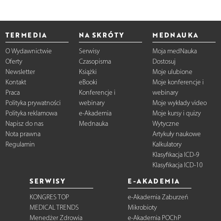
TERMEDIA
NA SKRÓTY
MEDNAUKA
O Wydawnictwie
Serwisy
Moja medNauka
Oferty
Czasopisma
Dostosuj
Newsletter
Książki
Moje ulubione
Kontakt
eBooki
Moje konferencje i
Praca
Konferencje i
webinary
Polityka prywatności
webinary
Moje wykłady video
Polityka reklamowa
e-Akademia
Moje kursy i quizy
Napisz do nas
Mednauka
Wytyczne
Nota prawna
Artykuły naukowe
Regulamin
Kalkulatory
Klasyfikacja ICD-9
Klasyfikacja ICD-10
SERWISY
E-AKADEMIA
KONGRES TOP
e-Akademia Zaburzeń
MEDICAL TRENDS
Mikrobioty
Menedżer Zdrowia
e-Akademia POChP