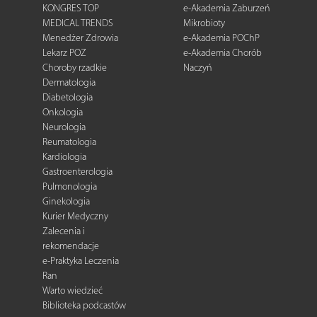
KONGRES TOP
e-Akademia Zaburzeń
MEDICAL TRENDS
Mikrobioty
Menedżer Zdrowia
e-Akademia POChP
Lekarz POZ
e-Akademia Chorób
Choroby rzadkie
Naczyń
Dermatologia
Diabetologia
Onkologia
Neurologia
Reumatologia
Kardiologia
Gastroenterologia
Pulmonologia
Ginekologia
Kurier Medyczny
Zalecenia i
rekomendacje
e-Praktyka Leczenia
Ran
Warto wiedzieć
Biblioteka podcastów