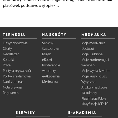
placówek podstawowej opieki...
TERMEDIA
NA SKRÓTY
MEDNAUKA
O Wydawnictwie
Serwisy
Moja medNauka
Oferty
Czasopisma
Dostosuj
Newsletter
Książki
Moje ulubione
Kontakt
eBooki
Moje konferencje i
Praca
Konferencje i
webinary
Polityka prywatności
webinary
Moje wykłady video
Polityka reklamowa
e-Akademia
Moje kursy i quizy
Napisz do nas
Mednauka
Wytyczne
Nota prawna
Artykuły naukowe
Regulamin
Kalkulatory
Klasyfikacja ICD-9
Klasyfikacja ICD-10
SERWISY
E-AKADEMIA