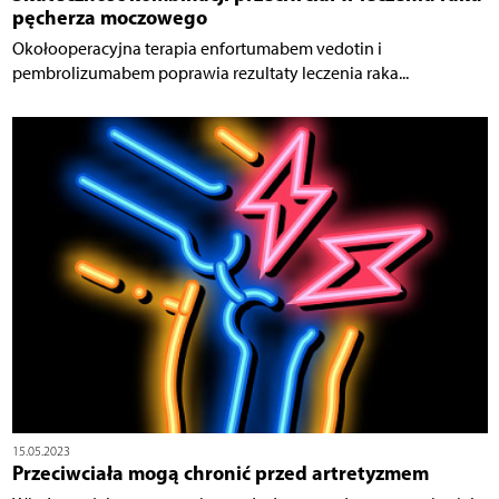
pęcherza moczowego
Okołooperacyjna terapia enfortumabem vedotin i
pembrolizumabem poprawia rezultaty leczenia raka...
15.05.2023
Przeciwciała mogą chronić przed artretyzmem