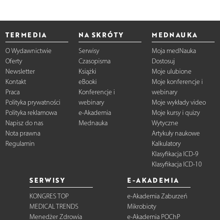
TERMEDIA
NA SKRÓTY
MEDNAUKA
O Wydawnictwie
Serwisy
Moja medNauka
Oferty
Czasopisma
Dostosuj
Newsletter
Książki
Moje ulubione
Kontakt
eBooki
Moje konferencje i
Praca
Konferencje i
webinary
Polityka prywatności
webinary
Moje wykłady video
Polityka reklamowa
e-Akademia
Moje kursy i quizy
Napisz do nas
Mednauka
Wytyczne
Nota prawna
Artykuły naukowe
Regulamin
Kalkulatory
Klasyfikacja ICD-9
Klasyfikacja ICD-10
SERWISY
E-AKADEMIA
KONGRES TOP
e-Akademia Zaburzeń
MEDICAL TRENDS
Mikrobioty
Menedżer Zdrowia
e-Akademia POChP