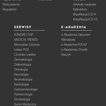
Nota prawna
Artykuły naukowe
Regulamin
Kalkulatory
Klasyfikacja ICD-9
Klasyfikacja ICD-10
SERWISY
E-AKADEMIA
KONGRES TOP
e-Akademia Zaburzeń
MEDICAL TRENDS
Mikrobioty
Menedżer Zdrowia
e-Akademia POChP
Lekarz POZ
e-Akademia Chorób
Choroby rzadkie
Naczyń
Dermatologia
Diabetologia
Onkologia
Neurologia
Reumatologia
Kardiologia
Gastroenterologia
Pulmonologia
Ginekologia
Kurier Medyczny