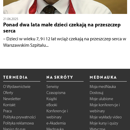
21.06.2025
Ponad dwa lata małe dzieci czekają na przeszczep
serca
– Dzieci w wieku 7, 9 i 12 lat wciąż czekają na przeszczep serca w
Warszawskim Szpitalu...
TERMEDIA
NA SKRÓTY
MEDNAUKA
O Wydawnictwie
Serwisy
Moja medNauka
Oferty
Czasopisma
Dostosuj
Newsletter
Książki
Moje ulubione
Kontakt
eBooki
Moje konferencje i
Praca
Konferencje i
webinary
Polityka prywatności
webinary
Moje wykłady video
Polityka reklamowa
e-Akademia
Moje kursy i quizy
Napisz do nas
Mednauka
Wytyczne