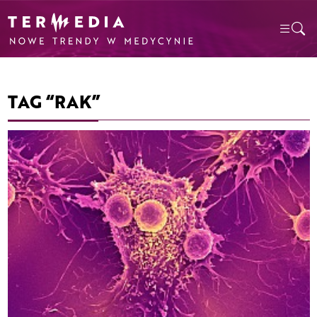
TAG “RAK”