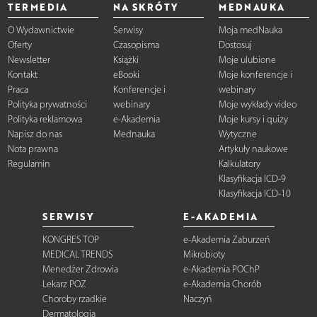
TERMEDIA
NA SKRÓTY
MEDNAUKA
O Wydawnictwie
Serwisy
Moja medNauka
Oferty
Czasopisma
Dostosuj
Newsletter
Książki
Moje ulubione
Kontakt
eBooki
Moje konferencje i
Praca
Konferencje i
webinary
Polityka prywatności
webinary
Moje wykłady video
Polityka reklamowa
e-Akademia
Moje kursy i quizy
Napisz do nas
Mednauka
Wytyczne
Nota prawna
Artykuły naukowe
Regulamin
Kalkulatory
Klasyfikacja ICD-9
Klasyfikacja ICD-10
SERWISY
E-AKADEMIA
KONGRES TOP
e-Akademia Zaburzeń
MEDICAL TRENDS
Mikrobioty
Menedżer Zdrowia
e-Akademia POChP
Lekarz POZ
e-Akademia Chorób
Choroby rzadkie
Naczyń
Dermatologia