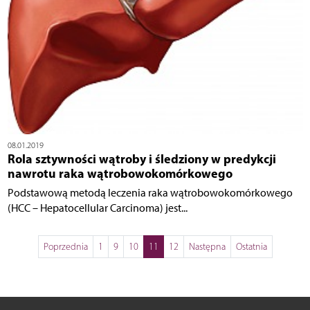
08.01.2019
Rola sztywności wątroby i śledziony w predykcji
nawrotu raka wątrobowokomórkowego
Podstawową metodą leczenia raka wątrobowokomórkowego
(HCC – Hepatocellular Carcinoma) jest...
Poprzednia
1
9
10
11
12
Następna
Ostatnia