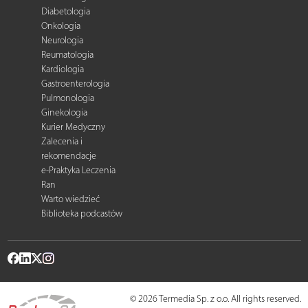
Diabetologia
Onkologia
Neurologia
Reumatologia
Kardiologia
Gastroenterologia
Pulmonologia
Ginekologia
Kurier Medyczny
Zalecenia i
rekomendacje
e-Praktyka Leczenia
Ran
Warto wiedzieć
Biblioteka podcastów
© 2026 Termedia Sp. z o.o. All rights reserved.