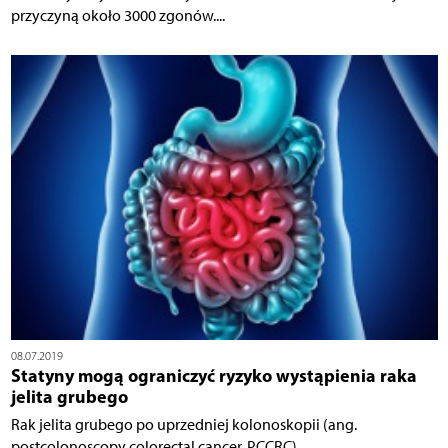
przyczyną około 3000 zgonów....
08.07.2019
Statyny mogą ograniczyć ryzyko wystąpienia raka
jelita grubego
Rak jelita grubego po uprzedniej kolonoskopii (ang.
postcolonoscopy colorectal cancer, PCCRC)...