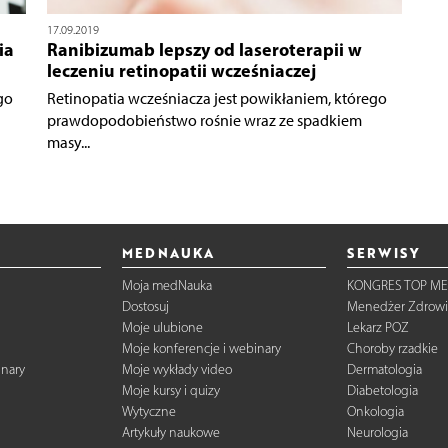
17.09.2019
ia
Ranibizumab lepszy od laseroterapii w
leczeniu retinopatii wcześniaczej
go
Retinopatia wcześniacza jest powikłaniem, którego
prawdopodobieństwo rośnie wraz ze spadkiem
masy...
MEDNAUKA
SERWISY
Moja medNauka
KONGRES TOP ME
Dostosuj
Menedżer Zdrowi
Moje ulubione
Lekarz POZ
Moje konferencje i webinary
Choroby rzadkie
inary
Moje wykłady video
Dermatologia
Moje kursy i quizy
Diabetologia
Wytyczne
Onkologia
Artykuły naukowe
Neurologia