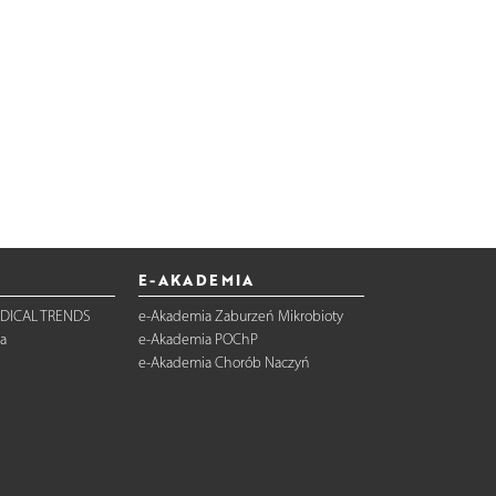
E-AKADEMIA
DICAL TRENDS
e-Akademia Zaburzeń Mikrobioty
a
e-Akademia POChP
e-Akademia Chorób Naczyń