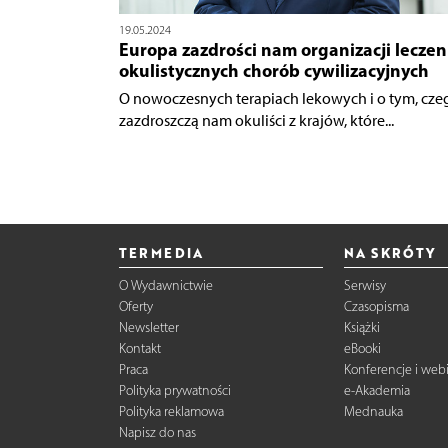
19.05.2024
Europa zazdrości nam organizacji leczen
okulistycznych chorób cywilizacyjnych
O nowoczesnych terapiach lekowych i o tym, cze
zazdroszczą nam okuliści z krajów, które...
TERMEDIA
NA SKRÓTY
O Wydawnictwie
Serwisy
Oferty
Czasopisma
Newsletter
Książki
Kontakt
eBooki
Praca
Konferencje i web
Polityka prywatności
e-Akademia
Polityka reklamowa
Mednauka
Napisz do nas