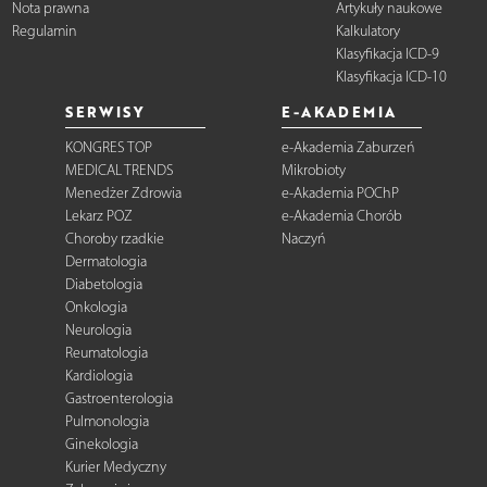
Nota prawna
Artykuły naukowe
Regulamin
Kalkulatory
Klasyfikacja ICD-9
Klasyfikacja ICD-10
SERWISY
E-AKADEMIA
KONGRES TOP
e-Akademia Zaburzeń
MEDICAL TRENDS
Mikrobioty
Menedżer Zdrowia
e-Akademia POChP
Lekarz POZ
e-Akademia Chorób
Choroby rzadkie
Naczyń
Dermatologia
Diabetologia
Onkologia
Neurologia
Reumatologia
Kardiologia
Gastroenterologia
Pulmonologia
Ginekologia
Kurier Medyczny