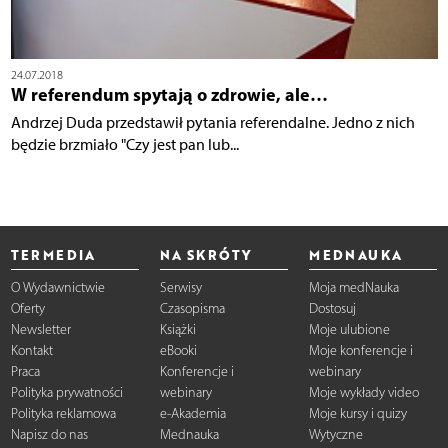
24.07.2018
W referendum spytają o zdrowie, ale…
Andrzej Duda przedstawił pytania referendalne. Jedno z nich
będzie brzmiało "Czy jest pan lub...
TERMEDIA
NA SKRÓTY
MEDNAUKA
O Wydawnictwie
Serwisy
Moja medNauka
Oferty
Czasopisma
Dostosuj
Newsletter
Książki
Moje ulubione
Kontakt
eBooki
Moje konferencje i
Praca
Konferencje i
webinary
Polityka prywatności
webinary
Moje wykłady video
Polityka reklamowa
e-Akademia
Moje kursy i quizy
Napisz do nas
Mednauka
Wytyczne